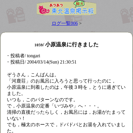
ログ一覧006
>
小原温泉に行きました
/
1059
・投稿者/ tongari
・投稿日/ 2004/03/14(Sun) 21:30:51
ぞうさん，こんばんは。
「河鹿荘」のお風呂に入ろうと思って行ったのに，
小原温泉に到着したのは，午後３時を，とうに過ぎてい
ました。
いつも，このパターンなのです。
で，小原温泉の定番「いづみや」へ・・・。
清掃の直後だったらしく，お風呂には，お湯がたまって
いない！
でも，極太のホースで，ドバドバとお湯を入れていまし
た。