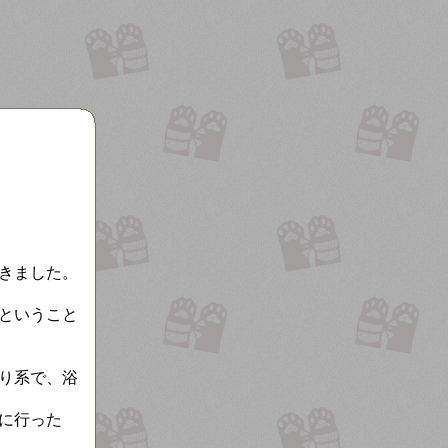
きました。
ということ
り系で、浴
に行った