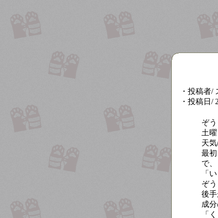
・投稿者/
・投稿日/ 200
ぞう
土曜
天気
最初
で、
「い
ぞう
後手
成分
「く