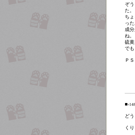
ぞう
た。
ちょ
った
成分
ね。
硫黄
でも
ＰＳ
■-
14
どう
くり