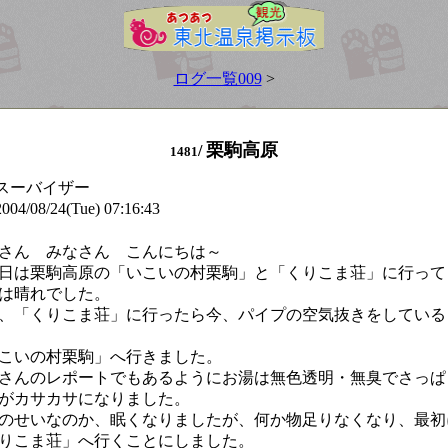
ログ一覧009
>
栗駒高原
/
1481
 スーバイザー
4/08/24(Tue) 07:16:43
さん みなさん こんにちは～
日は栗駒高原の「いこいの村栗駒」と「くりこま荘」に行って
は晴れでした。
、「くりこま荘」に行ったら今、パイプの空気抜きをしている
こいの村栗駒」へ行きました。
さんのレポートでもあるようにお湯は無色透明・無臭でさっぱ
がカサカサになりました。
のせいなのか、眠くなりましたが、何か物足りなくなり、最初
りこま荘」へ行くことにしました。