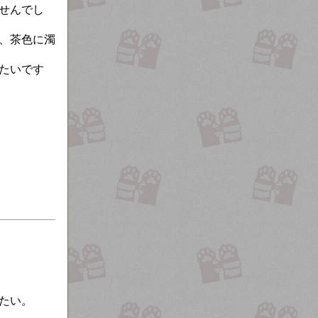
せんでし
、茶色に濁
たいです
たい。