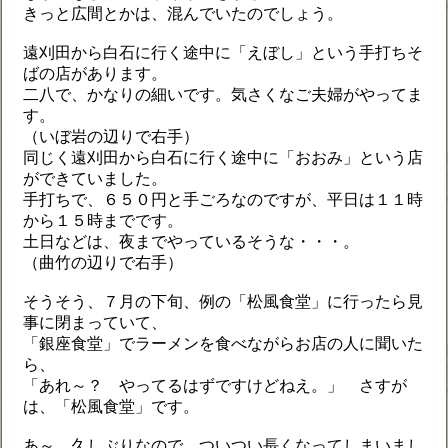
きっと広間とかは、混んでいたのでしょう。
遠刈田から白石に行く途中に「えぼし」という手打ちそ
ばの店があります。
二八で、かなりの細いです。気さくなご夫婦がやってま
す。
（いぼ岩の辺りで右手）
同じく遠刈田から白石に行く途中に「おおみ」という店
ができていました。
手打ちで、６５０円と手ごろなのですが、平日は１１時
から１５時までです。
土日などは、夜までやっているそうな・・・。
（曲竹の辺りで右手）
そうそう、７月の下旬、例の「松風食堂」に行ったら見
事に閉まっていて、
「銀座食堂」でラーメンを食べながらお店の人に聞いた
ら、
「あれ～？ やってるはずですけどねえ。」 さすが
は、「松風食堂」です。
あ～、久しぶりなので、ついつい長くなってしまいまし