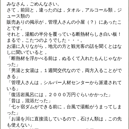
みなさん，ごめんなさい。
さて，前回と，違ったのは，タオル，アルコール類，ジ
ュース類の
販売ありの掲示が，管理人さんの小屋（？）にあったこ
とです。
それと，湯船の半分を覆っている断熱材らしき白い板！
まるで，こたつのようでした・・・。
お湯に入りながら，地元の方と観光客の話を聞くとはな
しに聞いていると，
「断熱材を浮かべる前は，ぬるくて入れたもんじゃなか
った」
「男湯と女湯は，１週間交代なので，両方入ることがで
きる」
「管理人さんは，シルバー人材センターから派遣されて
いる」
「復活岩風呂には，２０００万円ぐらいかかった」
「昔は，混浴だった」
「七ヶ宿ダムができる前に，台風で湯船がうまってしま
った」
「お湯を川に直接流しているので，石けん類は，この先
も使えない」