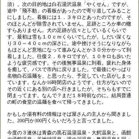
須）。次の目的地は白石湯沢温泉「やくせん」ですが、
途中「飛不動」の看板があったので寄り道してみること
にしました。看板には１．３キロとあったのですが、そ
のほとんどが除雪されていません。足跡ところか車の轍
すらありません。犬の足跡が点々としているくらいで
す。最初は雪も１０ｃｍくらいでしたが、しだい深くな
り３０～４０ｃｍの深さに。途中挫けそうになりながら
もほとんど意地になって進みなんとか３０分かかって到
着しました。往復２．６キロですが、１０キロも歩いた
ような疲労感です。その後無事温泉に到着。疲れた身体
を癒して、バスで市内に戻りました。で最後にやっぱり
名物白石温麺を、と思ったら、予定していた店がしまっ
ています。なんか16時閉店のようです、仕方がないので
その近くにある別の店へ行きましたが、そちらもすでに
閉まってます。なんで？まだ１８時前なのに。結局普通
の町の食堂の温麺を食べて帰ってきました。
かもしか湯有料の情報はそば屋さんの主人から聞きまし
た。200円か300円くらいだろうと言ってました。
今度の３連休は青森の黒石温湯温泉・大鰐温泉と、函館