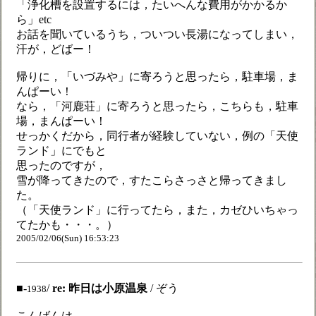
「浄化槽を設置するには，たいへんな費用がかかるか
ら」etc
お話を聞いているうち，ついつい長湯になってしまい，
汗が，どばー！
帰りに，「いづみや」に寄ろうと思ったら，駐車場，ま
んぱーい！
なら，「河鹿荘」に寄ろうと思ったら，こちらも，駐車
場，まんぱーい！
せっかくだから，同行者が経験していない，例の「天使
ランド」にでもと
思ったのですが，
雪が降ってきたので，すたこらさっさと帰ってきまし
た。
（「天使ランド」に行ってたら，また，カゼひいちゃっ
てたかも・・・。）
2005/02/06(Sun) 16:53:23
■-
/
re: 昨日は小原温泉
/ ぞう
1938
こんばんは。