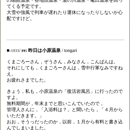
の函館温泉・谷地頭温泉・湯の川温泉・亀田温泉を回っ
てくる予定です。
大雪や強風で列車が遅れたり運休になったりしないか心
配ですけど。
■-
/
re: 昨日は小原温泉
/ tongari
1933
くまごろーさん，ぞうさん，みなさん，こんばんは。
それにしても，くまごろーさんは，雪中行軍なみですね
え。
お疲れさまでした。
きょう，私も，小原温泉の「復活岩風呂」に行ったので
すよ。
無料期間が，年末までと思いこんでいたので，
管理人さんに，「入浴料は？」と聞いたら，「４月から
いただきます。」
おお，そうっだったのか，以前，１月から有料と書き込
んでしまいました。