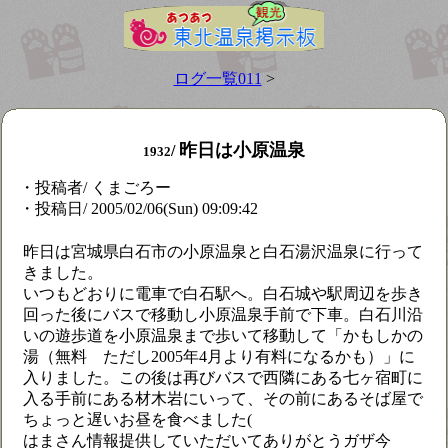
ログ一覧011
>
昨日は小原温泉
/
1932
・投稿者/ くまごろー
・投稿日/ 2005/02/06(Sun) 09:09:42
昨日は宮城県白石市の小原温泉と白石湯沢温泉に行って
きました。
いつもどおりに電車で白石駅へ。白石城や駅周辺を歩き
回った後にバスで移動し小原温泉手前で下車。白石川沿
いの遊歩道を小原温泉まで歩いて移動して「かもしかの
湯（無料 ただし2005年4月より有料になるかも）」に
入りました。この後は再びバスで西隣にある七ヶ宿町に
入る手前にある材木岩にいって、その前にあるそば屋で
ちょっと遅いお昼を食べました(
はまさん情報提供していただいてありがとうガザ今