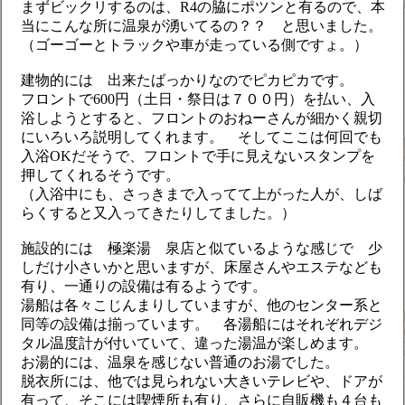
まずビックリするのは、R4の脇にポツンと有るので、本
当にこんな所に温泉が湧いてるの？？ と思いました。
（ゴーゴーとトラックや車が走っている側ですょ。）
建物的には 出来たばっかりなのでピカピカです。
フロントで600円（土日・祭日は７００円）を払い、入
浴しようとすると、フロントのおねーさんが細かく親切
にいろいろ説明してくれます。 そしてここは何回でも
入浴OKだそうで、フロントで手に見えないスタンプを
押してくれるそうです。
（入浴中にも、さっきまで入ってて上がった人が、しば
らくすると又入ってきたりしてました。）
施設的には 極楽湯 泉店と似ているような感じで 少
しだけ小さいかと思いますが、床屋さんやエステなども
有り、一通りの設備は有るようです。
湯船は各々こじんまりしていますが、他のセンター系と
同等の設備は揃っています。 各湯船にはそれぞれデジ
タル温度計が付いていて、違った湯温が楽しめます。
お湯的には、温泉を感じない普通のお湯でした。
脱衣所には、他では見られない大きいテレビや、ドアが
有って、そこには喫煙所も有り、さらに自販機も４台も