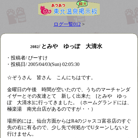
ログ一覧012
>
とみや ゆっぽ 大清水
/
2082
・投稿者/ ぴーすけ
・投稿日/ 2005/04/03(Sun) 02:05:30
☆ぞうさん 皆さん こんにちはです。
金曜日の午後 時間が空いたので、うちのマーチャンダ
イザーとその友達とて 新しく出来た [とみや ゆっ
ぽ 大清水]に行ってきました。（ホームグランドには、
極楽湯 南光台店があるのですが・・）
場所的には、仙台方面からはR4のジャスコ富谷店のすぐ
先の右に有るので、少し先で何処かでUターンしないと
行けません。