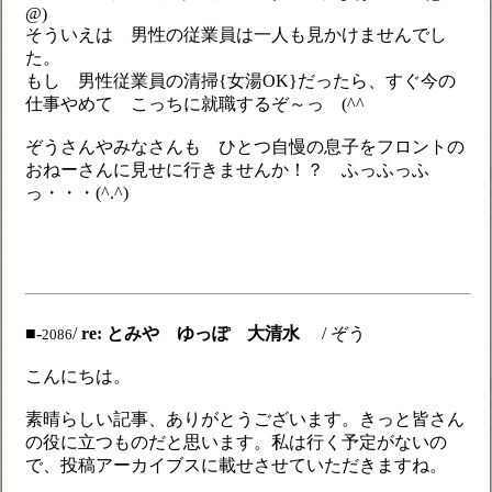
@)
そういえは 男性の従業員は一人も見かけませんでし
た。
もし 男性従業員の清掃{女湯OK}だったら、すぐ今の
仕事やめて こっちに就職するぞ～っ (^^ゞ
ぞうさんやみなさんも ひとつ自慢の息子をフロントの
おねーさんに見せに行きませんか！？ ふっふっふ
っ・・・(^.^)
■-
/
re: とみや ゆっぽ 大清水
/ ぞう
2086
こんにちは。
素晴らしい記事、ありがとうございます。きっと皆さん
の役に立つものだと思います。私は行く予定がないの
で、投稿アーカイブスに載せさせていただきますね。