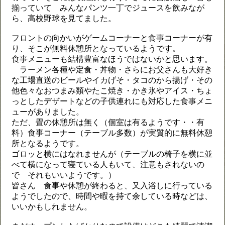
揃っていて みんなパンツ一丁でジュースを飲みなが
ら、高校野球を見てました。
フロントの向かいがゲームコーナーと食事コーナーが有
り、そこが無料休憩所となっているようです。
食事メニューも結構豊富なほうではないかと思います。
ラーメン各種や定食・丼物・さらにお父さんも大好き
な工場直送のビールやイカげそ・タコのから揚げ・その
他色々なおつまみ類やたこ焼き・かき氷やアイス・ちょ
っとしたデザートなどの子供連れにも対応した食事メニ
ューがありました。
ただ、畳の休憩所は無く（個室は有るようです・・有
料）食事コーナー（テーブル多数）が実質的に無料休憩
所となるようです。
ゴロッと横にはなれませんが（テーブルの椅子を横に並
べて横になって寝ている人もいて、注意もされないの
で それもいいようです。）
皆さん 食事や休憩が終わると、又入浴しに行っている
ようでしたので、時間や暇を持て余している時などは、
いいかもしれません。