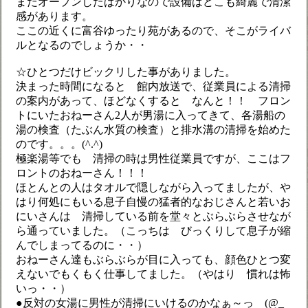
まだオープンしたばかりなので設備はどこも綺麗で清潔
感があります。
ここの近くに富谷ゆったり苑があるので、そこがライバ
ルとなるのでしょうか・・
☆ひとつだけビックリした事がありました。
決まった時間になると 館内放送で、従業員による清掃
の案内があって、ほどなくすると なんと！！ フロン
トにいたおねーさん2人が男湯に入ってきて、各湯船の
湯の検査（たぶん水質の検査）と排水溝の清掃を始めた
のです。。。(^.^)
極楽湯等でも 清掃の時は男性従業員ですが、ここはフ
ロントのおねーさん！！！
ほとんとの人はタオルで隠しながら入ってましたが、や
はり何処にもいる息子自慢の猛者的なおじさんと若いお
にいさんは 清掃している前を堂々とぶらぶらさせなが
ら通っていました。（こっちは びっくりして息子が縮
んでしまってるのに・・）
おねーさん達もぶらぶらが目に入っても、顔色ひとつ変
えないでもくもく仕事してました。（やはり 慣れは怖
いっ・・）
●反対の女湯に男性が清掃にいけるのかなぁ～っ (@_