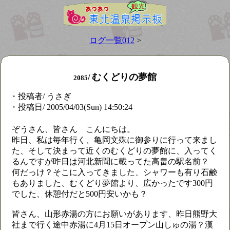
ログ一覧012
>
むくどりの夢館
/
2085
・投稿者/ うさぎ
・投稿日/ 2005/04/03(Sun) 14:50:24
ぞうさん、皆さん こんにちは。
昨日、私は毎年行く、亀岡文殊に御参りに行って来まし
た、そして決まって近くのむくどりの夢館に、入ってく
るんですが昨日は河北新聞に載ってた高畠の駅名前？
何だっけ？そこに入ってきました、シャワーも有り石鹸
もありました、むくどり夢館より、広かったです300円
でした、休憩付だと500円安いかも？
皆さん、山形赤湯の方にお願いがあります、昨日熊野大
社まで行く途中赤湯に4月15日オープン山しゅの湯？漢