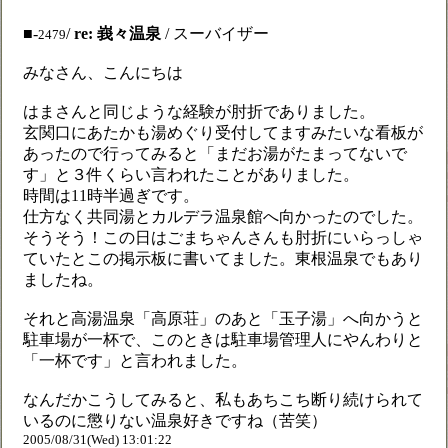
■-
/
re: 峩々温泉
/ スーバイザー
2479
みなさん、こんにちは
はまさんと同じような経験が肘折でありました。
玄関口にあたかも湯めぐり受付してますみたいな看板が
あったので行ってみると「まだお湯がたまってないで
す」と３件くらい言われたことがありました。
時間は11時半過ぎです。
仕方なく共同湯とカルデラ温泉館へ向かったのでした。
そうそう！この日はごまちゃんさんも肘折にいらっしゃ
ていたとこの掲示板に書いてました。東根温泉でもあり
ましたね。
それと高湯温泉「高原荘」のあと「玉子湯」へ向かうと
駐車場が一杯で、このときは駐車場管理人にやんわりと
「一杯です」と言われました。
なんだかこうしてみると、私もあちこち断り続けられて
いるのに懲りない温泉好きですね（苦笑）
2005/08/31(Wed) 13:01:22