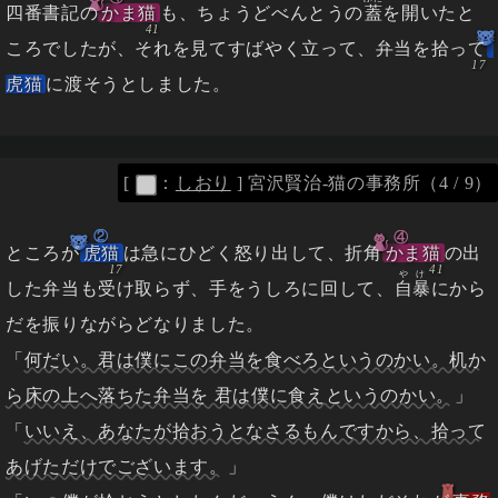
四番書記の
かま猫
も、ちょうどべんとうの
蓋
を開いたと
ころでしたが、それを見てすばやく立って、弁当を拾って
虎猫
に渡そうとしました。
[
：
しおり
]
宮沢賢治-猫の事務所（4 / 9）
②
④
ところが
虎猫
は急にひどく怒り出して、折角
かま猫
の出
やけ
した弁当も受け取らず、手をうしろに回して、
自暴
にから
だを振りながらどなりました。
「
何だい。君は僕にこの弁当を食べろというのかい。机か
ら床の上へ落ちた弁当を 君は僕に食えというのかい。
」
「
いいえ、あなたが拾おうとなさるもんですから、拾って
あげただけでございます。
」