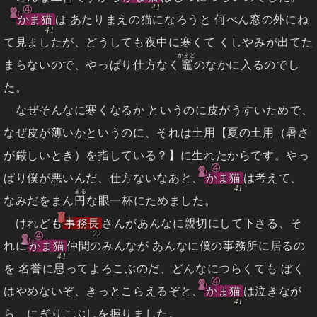
④
かま猫
は あたりまえの猫になろうと 何べん窓の外にね
て見ましたが、どうしても夜中に寒くて くしやみが出てた
かまど
まらないので、やっぱり仕方なく
竈
のなかに入るのでし
た。
なぜそんなに寒くなるか というのに皮がうすいためで、
なぜ皮が薄いかというのに、それは土用【夏の土用（暑さ
が厳しいとき）を指している？】に生れたからです。やっ
④
ぱり僕が悪いんだ、仕方ないなあと、
かま猫
は考えて、
まる
なみだをまん
円
な眼一杯にためました。
けれども
事務長
さんがあんなに親切にして下さる、そ
④
れに
かま猫
仲間のみんなが あんなに僕の事務所に居るの
を 名誉に思ってよろこぶのだ、どんなにつらくても ぼく
④
はやめないぞ、きっとこらえるぞと、
かま猫
は泣きなが
ら、にぎりこぶしを握りました。