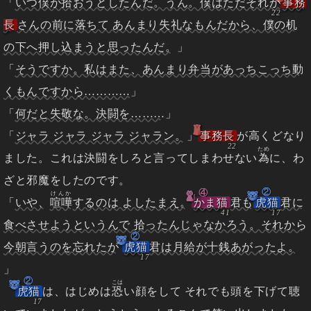
「
いつ僕が拾おうとしたんだ。うん。僕はただそれが
事務
長
さんの前に落ちて あんまり失礼なもんだから、僕の机
の下へ押し込まうと思ったんだ。
」
「
そうですか。私はまた、あんまり弁当があっちこっち動
くもんですから…………
」
「
何だと失敬な。決闘を………
」
「
ジャラ ジャラ ジャラ ジャラン。
」
事務長
が高くどなり
ため
ました。これは決闘をしろと言ってしまわせない
為
に、わ
ざと邪魔をしたのです。
②
④
けんか
「
いや、
喧嘩
するのは よしたまえ。
かま猫
君も
虎猫
君に
食べさせようというんで 拾ったんじゃなかろう。それから
②
今朝言うのを忘れたが
虎猫
君は月給が十銭あがったよ。
」
②
こは
虎猫
は、はじめは
恐
い顔をして それでも頭を下げて聴