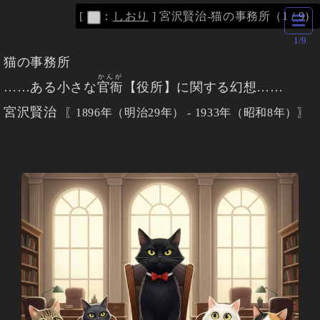
[
：
しおり
]
宮沢賢治-猫の事務所（1 / 9）
☰
1/9
猫の事務所
かんが
……ある小さな
官衙
【役所】に関する幻想……
宮沢賢治
1896年（明治29年） - 1933年（昭和8年）