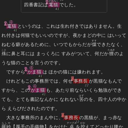
④
かまねこ
四番書記は
竃猫
でした。
④
竃猫
というのは、これは生れ付きではありません。生
れ付きは何猫でもいいのですが、夜かまどの中に はいって
すす
ねむる癖があるために、いつでもからだが
煤
できたなく、
こと
たぬき
殊
に鼻と耳には まっくろに すみがついて、何だか
狸
のよ
うな猫のことを言うのです。
④
ですから
かま猫
は ほかの猫には嫌われます。
けれどもこの事務所では、何せ
事務長
が黒猫なもんで
④
すから、この
かま猫
も、あたり前ならいくら勉強ができ
はず
ても、とても書記なんかに なれない
筈
のを、四十人の中か
ら えらびだされたのです。
大きな事務所のまん中に、
事務長
の黒猫が、まっ赤な
らしや
テーブル
ひか
羅紗
【厚手の毛織物】をかけた
卓
を
控
えてどっかり腰か