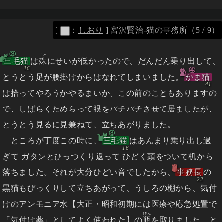
[
：
しおり
]
宮沢賢治-猫の事務所（5 / 9）
③
こと
三毛猫
は
殊
にせいが低かったので、だんだん乗り出して、
④
とうとう足が腰掛けからはなれてしまいました。
かま猫
は拾ってやろうかやるまいか、この前のこともありますの
で、しばらくためらって眼をパチパチさせて居ましたが、
とうとう見るに見兼ねて、立ちあがりました。
③
ところが丁度この時に、
三毛猫
はあんまり乗り出し過
ぎて ガタンとひっつくり返って ひどく頭をついて机から
落ちました。それが大分ひどい音でしたから、
事務長
の
黒猫もびっくりして立ちあがって、うしろの棚から、気付
けのアンモニア水【大正・昭和初期には医療や応急処置で
びん
「
気付け薬
」としてよく使われた】の
瓶
を取りました。と