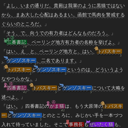
「
よし、いまの通りだ。貴殿は我輩のように黒猫ではない
から、まあ大した心配はあるまい。函館で馬肉を警戒する
ぐらいのところだ。
」
「
そう、で、向うでの有力者はどんなものだろう。
」
③
「
三番書記
、ベーリング地方有力者の名称を挙げよ。
」
「
はい、えゝと、ベーリング地方と、はい、
トバスキー
、
ゲンゾスキー
、二名であります。
」
「
トバスキー
と
ゲンゾスキー
というのは、どういうよう
なやつらかな。
」
④
「
四番書記
、
トバスキー
と
ゲンゾスキー
について大略を
述べよ。
」
④
「
はい。
」四番書記の
かま猫
は、もう大原簿の
トバスキ
ー
と
ゲンゾスキー
とのところに、みじかい手を一本づつ
入れて待っていました。そこで
事務長
も
ぜいたく猫
も、