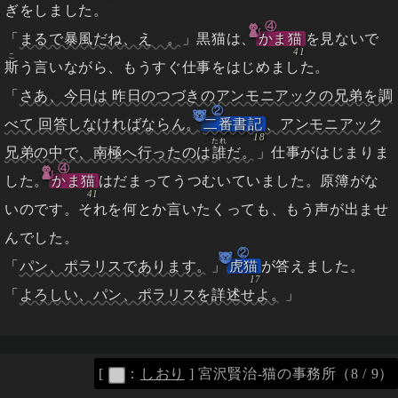
ぎをしました。
④
「
まるで暴風だね、えゝ。
」黒猫は、
かま猫
を見ないで
こ
斯
う言いながら、もうすぐ仕事をはじめました。
「
さあ、今日は 昨日のつづきのアンモニアックの兄弟を調
②
べて 回答しなければならん。
二番書記
、アンモニアック
たれ
兄弟の中で、南極へ行ったのは
誰
だ。
」仕事がはじまりま
④
した。
かま猫
はだまってうつむいていました。原簿がな
いのです。それを何とか言いたくっても、もう声が出ませ
んでした。
②
「
パン、ポラリスであります。
」
虎猫
が答えました。
「
よろしい、パン、ポラリスを詳述せよ。
」
[
：
しおり
]
宮沢賢治-猫の事務所（8 / 9）