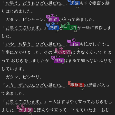
「
お早う、どうもひどい風だね。
」
虎猫
もすぐ帳面を
繰
りはじめました。
①
しろねこ
ガタッ、ピシャーン。
白猫
が入って来ました。
②
③
とらねこ
「
お早うございます。
」
虎猫
と
三毛猫
が一緒に挨拶しま
した。
①
「
いや、お早う、ひどい風だね。
」
白猫
も忙がしそうに
④
仕事にかかりました。その時
かま猫
は 力なく立って だま
①
って おじぎをしましたが、
白猫
はまるで知らない ふりを
しています。
ガタン、ピシヤリ。
「
ふう、ずいぶんひどい風だね。
」
事務長
の黒猫が入っ
て来ました。
「
お早うございます。
」三人はすばやく立っておじぎをし
④
ました。
かま猫
もぼんやり立って、下を向いたまゝおじ