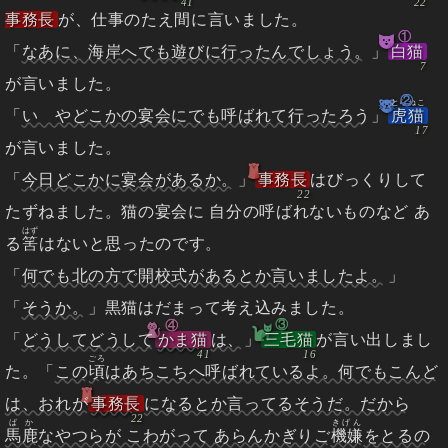
事務長
が、仕事のたえ間に言いました。
①
「
なあに、海岸へでも遊びに行ったんでしょう。
」
白猫
が言いました。
②
とらねこ
「
いゝやどこかの宴会にでも呼ばれて行ったろう
」
虎猫
が言いました。
「
今日どこかに宴会があるか。
」
事務長
はびっくりして
たずねました。猫の宴会に 自分の呼ばれないものなど あ
はず
る
筈
はないと思ったのです。
「
何でも北の方で開校式があるとか言いましたよ。
」
「
そうか。
」黒猫はだまって考え込みました。
③
④
「
どうしてどうして
かま猫
は、
」
三毛猫
が言い出しまし
ごろ
た。「
この
頃
はあちこちへ呼ばれているよ。何でもこんど
は、おれが
事務長
になるとか言ってるそうだ。だから
ばか
きげん
馬鹿
なやつらが こわがって あらんかぎりご
機嫌
をとるの