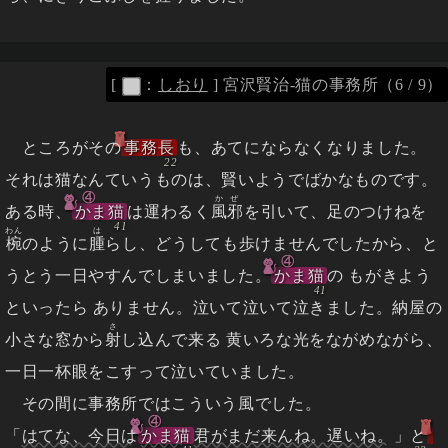
[
：
しおり
]
宮沢賢治-猫の事務所（6 / 9）
ところがその
事務長
も、あてにならなくなりました。
それは猫なんていうものは、賢いようでばかなものです。
④
かぜ
ある時、
かま猫
は運わるく
風邪
を引いて、足のつけねを
わん
は
椀
のように
腫
らし、どうしても歩けませんでしたから、と
④
うとう一日やすんでしまいました。
かま猫
の もがきよう
といったら ありません。泣いて泣いて泣きました。納屋の
さ
小さな窓から
射
し込んで来る 黄いろな光をながめながら、
一日一杯眼をこすって泣いていました。
その間に事務所ではこういう風でした。
④
「
はてな、今日は
かま猫
君がまだ来んね。遅いね。
」と