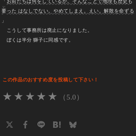
「
お前たちは何をしているか。そんなことで地理も歴史も
い
要
った はなしでない。やめてしまえ。えい。解散を命ずる
」
こうして事務所は廃止になりました。
ぼくは半分 獅子に同感です。
この作品のおすすめ度を投稿して下さい！
★
★
★
★
★
（5.0）