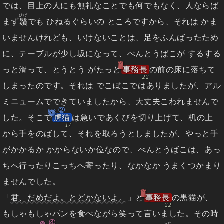
では、目上の人にも無礼なことでも何でもなく、人ならば
ひげ
まず
鬚
でも ひねるぐらいの ところですから、それは かま
いませんけれども、いけないことは、足をふんばったため
に、テーブルが少し坂になって、べんとうばこが するする
っと滑って、とうとう がたっと
事務長
の前の床に落ちて
しまったのです。それは でこぼこではありましたが、アル
ミニュームでできていましたから、大丈夫こわれませんで
②
した。そこで
虎猫
は急いであくびを切り上げて、机の上
から手をのばして、それを取ろうとしましたが、やっと手
がかかるか かからないか位なので、べんとうばこは、あっ
ちへ行ったりこっちへ寄ったり、なかなか うまくつかまり
ませんでした。
「
君、だめだよ。とどかないよ。
」と
事務長
の黒猫が、
もしゃもしゃパンを食べながら笑って言いました。その時
④
ふた