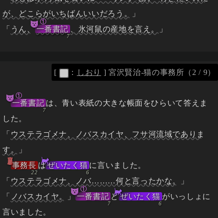
が、どこらがいちばんいいだろう。
」
①
「
うん、
一番書記
、氷河鼠の産地を言え。
」
[
：
しおり
]
宮沢賢治-猫の事務所（2 / 9）
①
一番書記
は、青い表紙の大きな帳面をひらいて答えま
した。
「
ウステラゴメナ、ノバスカイヤ、フサ河流域でありま
す。
」
事務長
は
ぜいたく猫
に言いました。
「
ウステラゴメナ、ノバ………何と言ったかな。
」
①
「
ノバスカイヤ。
」
一番書記
と
ぜいたく猫
がいっしょに
言いました。