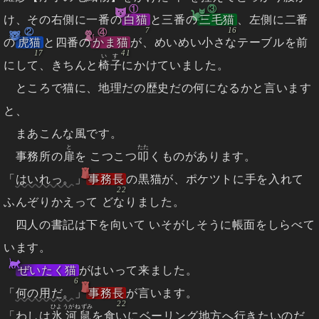
①
③
け、その右側に一番の
白猫
と三番の
三毛猫
、左側に二番
②
④
の
虎猫
と四番の
かま猫
が、めいめい小さなテーブルを前
いす
にして、きちんと
椅子
にかけていました。
ところで猫に、地理だの歴史だの何になるかと言います
と、
まあこんな風です。
と
たた
事務所の
扉
を こつこつ
叩
くものがあります。
「
はいれっ。
」
事務長
の黒猫が、ポケツトに手を入れて
ふんぞりかえって どなりました。
四人の書記は下を向いて いそがしそうに帳面をしらべて
います。
ぜいたく猫
がはいって来ました。
「
何の用だ。
」
事務長
が言います。
ひようがねずみ
「
わしは
氷河鼠
を食いにベーリング地方へ行きたいのだ