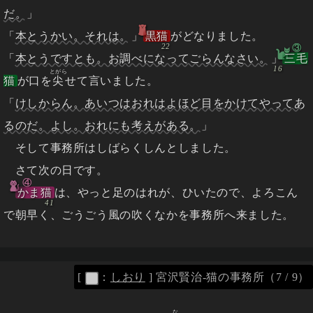
だ。
」
「
本とうかい。それは。
」
黒猫
がどなりました。
③
「
本とうですとも。お調べになってごらんなさい。
」
三毛
とがら
猫
が口を
尖
せて言いました。
「
けしからん。あいつはおれはよほど目をかけてやってあ
るのだ。よし。おれにも考えがある。
」
そして事務所はしばらくしんとしました。
さて次の日です。
④
かま猫
は、やっと足のはれが、ひいたので、よろこん
で朝早く、ごうごう風の吹くなかを事務所へ来ました。
[
：
しおり
]
宮沢賢治-猫の事務所（7 / 9）
な