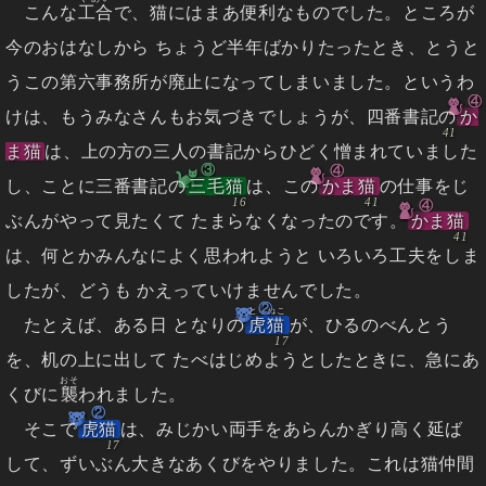
こんな
工合
で、猫にはまあ便利なものでした。ところが
今のおはなしから ちょうど半年ばかりたったとき、とうと
うこの第六事務所が廃止になってしまいました。というわ
④
けは、もうみなさんもお気づきでしょうが、四番書記の
か
ま猫
は、上の方の三人の書記からひどく憎まれていました
③
④
し、ことに三番書記の
三毛猫
は、この
かま猫
の仕事をじ
④
ぶんがやって見たくて たまらなくなったのです。
かま猫
は、何とかみんなによく思われようと いろいろ工夫をしま
したが、どうも かえっていけませんでした。
②
とらねこ
たとえば、ある日 となりの
虎猫
が、ひるのべんとう
を、机の上に出して たべはじめようとしたときに、急にあ
おそ
くびに
襲
われました。
②
そこで
虎猫
は、みじかい両手をあらんかぎり高く延ば
して、ずいぶん大きなあくびをやりました。これは猫仲間