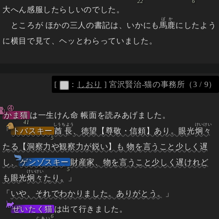
大へん感服したらしいのでした。
ばか
ところが ほかの三人の書記は、いかにも
馬鹿
にしたよう
に横目で見て、ヘッとわらっていました。
[
：
しおり
]
宮沢賢治-猫の事務所（3 / 9）
④
かま猫
は一生けん命 帳面を読みあげました。
しうちよう
けいけい
「
トバスキー
酋長
、徳望【尊敬・信頼】あり。眼光
炯々
たる【洞察力や観察力が鋭い】も 物を言うこと少しく遅
し、
ゲンゾスキー
財産家、物を言うこと少しく遅けれど
けいけい
も眼光
炯々
たり。
」
「
いや、それでわかりました。ありがとう。
」
ぜいたく猫
は出て行きました。
ぐあい