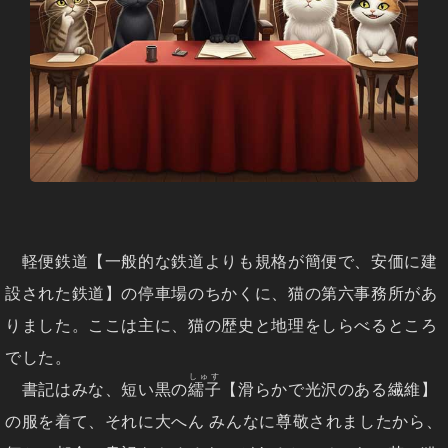
軽便鉄道【一般的な鉄道よりも規格が簡便で、安価に建
設された鉄道】の停車場のちかくに、猫の第六事務所があ
りました。ここは主に、猫の歴史と地理をしらべるところ
でした。
しゅす
書記はみな、短い黒の
繻子
【滑らかで光沢のある繊維】
の服を着て、それに大へん みんなに尊敬されましたから、