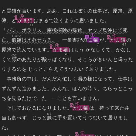
と黒猫が言います。ああ、これはぼくの仕事だ、原簿、原
④
簿、と
かま猫
はまるで泣くように思いました。
「
パン、ポラリス、南極探険の帰途、ヤップ島沖にて死
①
④
いがい
亡、
遺骸
は水葬せらる。
」一番書記の
白猫
が、
かま猫
の
④
原簿で読んでいます。
かま猫
はもう かなしくて、かなし
ほほ
くて
頬
のあたりが酸っぱくなり、そこらがきいんと鳴った
お
りするのを じっとこらえてうつむいて
居
りました。
事務所の中は、だんだん忙しく湯の様になって、仕事は
ずんずん進みました。みんな、ほんの時々、ちらっとこっ
ちを見るだけで、たゞ一ことも言いません。
④
そしておひるになりました。
かま猫
は、持って来た弁
ひざ
当も食べず、じっと
膝
に手を置いてうつむいて居りまし
た。
④