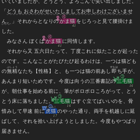
いていましたが、とうとう、よろこんで笑い出しました。
「
どうも おさわがせいたしましてお申しわけございませ
④
ん。
」それからとなりの
かま猫
をじろっと見て腰掛けま
した。
④
みなさん ぼくは
かま猫
に同情します。
それから又 五六日たって、丁度これに似たことが起った
のです。こんなことがたびたび起るわけは、一つは猫ども
ぶしょう
すなは
の
無精
なたち【性格】と、も一つは猫の前あし
即
ち手が、
③
あんまり短いためです。今度は向うの三番書記の
三毛猫
が、朝仕事を始める前に、筆がポロポロころがって、とう
③
とう床に落ちました。
三毛猫
はすぐ立てばいいのを、骨
②
とらねこ
惜みして早速 前に
虎猫
のやった通り、両手を机越しに延
ばして、それを拾い上げようとしました。今度もやつぱり
届きません。