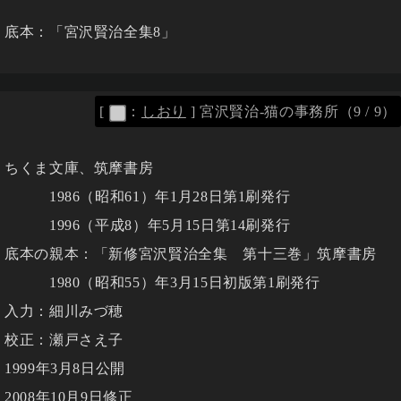
底本：「宮沢賢治全集8」
[
：
しおり
]
宮沢賢治-猫の事務所（9 / 9）
ちくま文庫、筑摩書房
1986（昭和61）年1月28日第1刷発行
1996（平成8）年5月15日第14刷発行
底本の親本：「新修宮沢賢治全集 第十三巻」筑摩書房
1980（昭和55）年3月15日初版第1刷発行
入力：細川みづ穂
校正：瀬戸さえ子
1999年3月8日公開
2008年10月9日修正