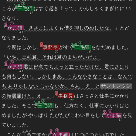
③
ころが
三毛猫
はすぐ起き上って、かんしゃくまぎれに い
きなり、
④
「
かま猫
、きさまはよくも僕を押しのめしたな。
」とど
なりました。
③
今度はしかし、
事務長
がすぐ
三毛猫
をなだめました。
「
いや、三毛君。それは君のまちがいだよ。
④
かま猫
君は好意でちよっと立っただけだ、君にさはり
も何もしない。しかしまあ、こんな小さなことは、なんで
も ありゃしない じゃないか。さあ、えゝと
サントンタン
の転居届けと。えゝ。
」
事務長
はさっさと仕事にかかり
③
ました。そこで
三毛猫
も、仕方なく、仕事にかかりはじ
④
めましたが やっぱり たびたびこわい目をして
かま猫
を見
ていました。
④
ぐあひ
こんな
工合
ですから
かま猫
はじつにつらいのでした。