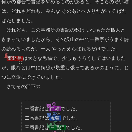
何かの都合で書記をやめるものがあると、そこらの若い猫
は、どれもどれも、みんな そのあとへ入りたがって ばた
ばたしました。
けれども、この事務所の書記の数は いつもただ四人と
きまっていましたから、その沢山の中で一番字がうまく詩
の読めるものが、一人 やっとえらばれるだけでした。
事務長
は大きな黒猫で、少し
もうろく
してはいました
が、眼などは中に銅線が幾重も張ってあるかのように、じ
つに立派にできていました。
さてその部下の
①
一番書記は
白猫
でした、
②
とらねこ
二番書記は
虎猫
でした、
③
三番書記は
三毛猫
でした、