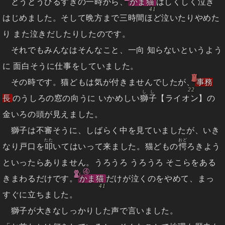
とうとうひるすぎの一時から、
かま猫
はしくしく泣き
はじめました。そして晩方まで三時間ほど泣いたりやめた
り また泣きだしたりしたのです。
それでもみんなはそんなこと、一向 知らないというよう
に 面白そうに仕事をしていました。
その時です。猫どもは気が付きませんでしたが、
事務
しし
長
のうしろの窓の向うに いかめしい
獅子
【ライオン】の
金いろの頭が見えました。
獅子は不審そうに、しばらく中を見ていましたが、いき
たた
おど
なり戸口を
叩
いてはいって来ました。猫どもの
愕
ろきよう
といったらありません。うろうろ うろうろ そこらをある
④
きまわるだけです。
かま猫
だけが泣くのをやめて、まっ
すぐに立ちました。
獅子が大きなしっかりした声で言いました。