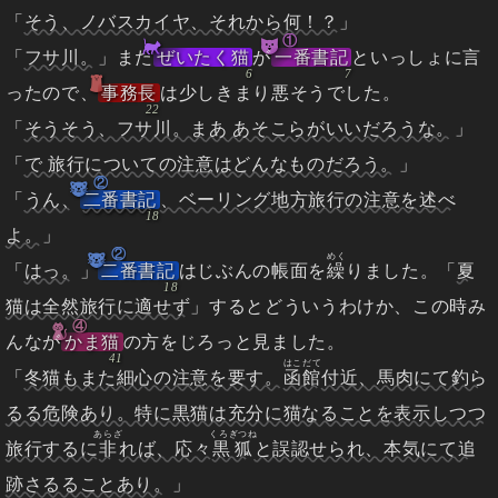
「
そう、ノバスカイヤ、それから何！？
」
①
「
フサ川。
」また
ぜいたく猫
が
一番書記
といっしょに言
ったので、
事務長
は少しきまり悪そうでした。
「
そうそう、フサ川。まあ あそこらがいいだろうな。
」
「
で 旅行についての注意はどんなものだろう。
」
②
「
うん、
二番書記
、ベーリング地方旅行の注意を述べ
よ。
」
②
めく
「
はっ。
」
二番書記
はじぶんの帳面を
繰
りました。「
夏
猫は全然旅行に適せず
」するとどういうわけか、この時み
④
んなが
かま猫
の方をじろっと見ました。
はこだて
「
冬猫もまた細心の注意を要す。
函館
付近、馬肉にて釣ら
るる危険あり。特に黒猫は充分に猫なることを表示しつつ
あらざ
くろぎつね
旅行するに
非
れば、応々
黒狐
と誤認せられ、本気にて追
跡さるることあり。
」