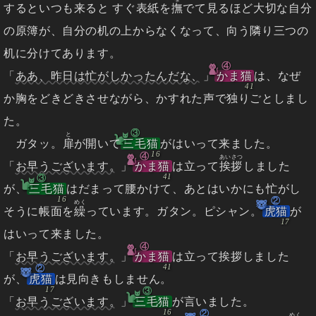
するといつも来ると すぐ表紙を
撫
でて見るほど大切な自分
の原簿が、自分の机の上からなくなって、向う隣り三つの
机に分けてあります。
④
「
ああ、昨日は忙がしかったんだな、
」
かま猫
は、なぜ
か胸をどきどきさせながら、かすれた声で独りごとしまし
た。
③
と
ガタッ。
扉
が開いて
三毛猫
がはいって来ました。
④
あいさつ
「
お早うございます。
」
かま猫
は立って
挨拶
しました
③
が、
三毛猫
はだまって腰かけて、あとはいかにも忙がし
②
めく
そうに帳面を
繰
っています。ガタン。ピシャン。
虎猫
が
はいって来ました。
④
「
お早うございます。
」
かま猫
は立って挨拶しました
②
が、
虎猫
は見向きもしません。
③
「
お早うございます。
」
三毛猫
が言いました。
②
めく