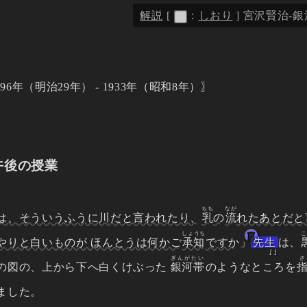
解説
[
：
しおり
]
宮沢賢治-銀河
896年（明治29年） - 1933年（昭和8年）
午後の授業
ちち
なが
は、そういうふうに川だと言われたり、
乳
の
流
れたあとだと
しょうち
こ
やりと白いものが ほんとうは何かご
承知
ですか
」
先生
は、
ぎんがたい
さ
の図の、上から下へ白くけぶった
銀河帯
のようなところを
ました。