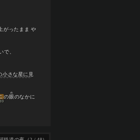
、
上がったまま や
いで、
の小さな星に見
め
ニ
の
眼
のなかに
鉄道の夜（2 / 48）