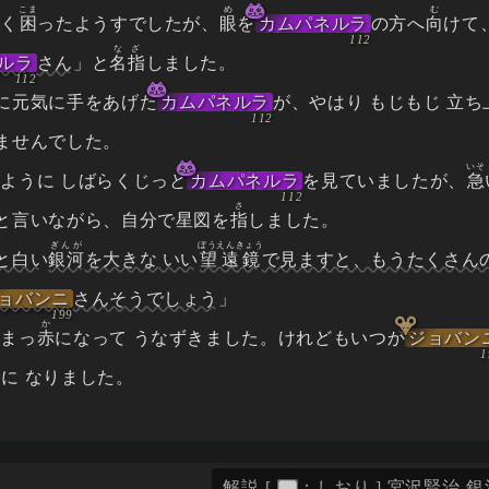
こま
め
む
らく
困
ったようすでしたが、
眼
を
カムパネルラ
の方へ
向
けて
なざ
ルラ
さん
」と
名指
しました。
に元気に手をあげた
カムパネルラ
が、やはり もじもじ 立ち
ませんでした。
いそ
ように しばらくじっと
カムパネルラ
を見ていましたが、
急
さ
と言いながら、自分で星図を
指
しました。
ぎんが
ぼうえんきょう
と白い
銀河
を大きな いい
望遠鏡
で見ますと、もうたくさん
ョバンニ
さんそうでしょう
」
か
はまっ
赤
になって うなずきました。けれどもいつか
ジョバン
いに なりました。
解説
[
：
しおり
]
宮沢賢治-銀河