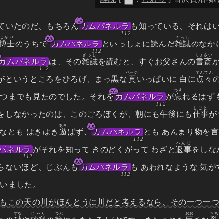
ていたのだ、もちろん
カムパネルラ
も知っている、それは
はかせ
ざっし
博士
のうちで
カムパネルラ
といっしょに読んだ
雑誌
のなか
ざっし
しょさい
カムパネルラ
は、その
雑誌
を読むと、すぐお父さんの
書斎
ページ
てんてん
がというところをひろげ、まっ黒な
頁
いっぱいに 白に
点々
わす
いつまでも見たのでした。それを
カムパネルラ
が
忘
れるはず
しごと
をしなかったのは、このごろぼくが、朝にも午後にも
仕事
が
あそ
なとも はきはき
遊
ばず、
カムパネルラ
とも あんまり物を
へんじ
パネルラ
がそれを知って きのどくがって わざと
返事
をしな
らないほど、じぶんも
カムパネルラ
も あわれなような 気
言いました。
しもこの天の川がほんとうに川だと考えるなら、その一つ一つ
すな
じゃり
つぶ
おお
ちち