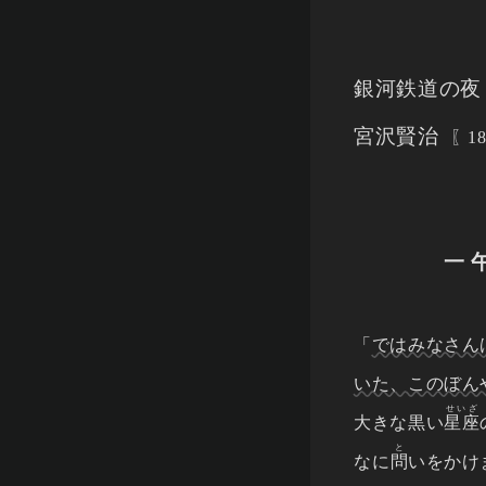
銀河鉄道の夜
宮沢賢治
1
一 
「
ではみなさん
いた、このぼん
せいざ
大きな黒い
星座
と
なに
問
いをかけ