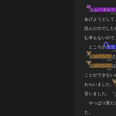
カムパネルラ
あげようとして
読んだのでした
む本もないので
ところが
先生
「
ジョバンニ
さ
ジョバンニ
ことができない
わらいました。
言いました。「
やっぱり星だ
た。