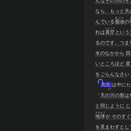
んなその川のそ
なら、もっと天
あぶら
んでいる
脂油
の
しんくう
れは
真空
という
るのです。つま
水のなかから 
いところほど 
をごらんなさい
先生
は中に
「
天の川の形は
と同じように 
ちきゅう
地球
が そのす
を見まわすとし