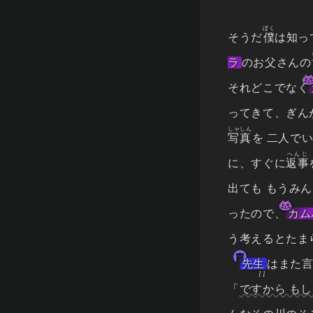
ぼく
そうだ
僕
は知っ
ラ
のお父さんの
それどこでなく
ってきて、ぎん
しゃしん
写真
を 二人で
へんじ
に、すぐに
返事
出ても もうみん
ったので、
カム
う考えるとたま
先生
はまた
「
ですから も