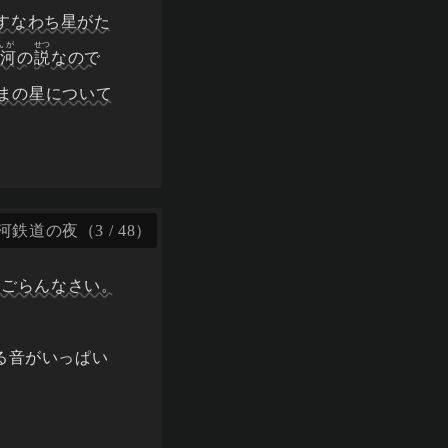
すなわち星がた
んが
せつ
銀河
の
説
なので
まの星について
鉄道の夜（3 / 48）
をごらんなさい。
る音がいっぱい