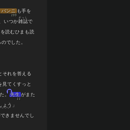
ョバンニ
も手を
ざっし
、いつか
雑誌
で
本を読むひまも読
るのでした。
とそれを答える
を見てくすっと
した。
先生
がまた
しょう
」
ができませんでし