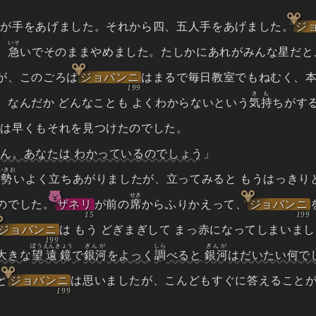
が手をあげました。それから四、五人手をあげました。
ジ
いそ
、
急
いでそのままやめました。たしかにあれがみんな星だと
が、このごろは
ジョバンニ
はまるで毎日教室でもねむく、
きも
、なんだか どんなことも よくわからないという
気持
ちがす
は早くもそれを見つけたのでした。
ん。あなたは わかっているのでしょう
」
いきお
は
勢
いよく立ちあがりましたが、立ってみると もうはっきり
せき
のでした。
ザネリ
が前の
席
からふりかえって、
ジョバンニ
ジョバンニ
は もう どぎまぎして まっ赤になってしまいま
ぼうえんきょう
ぎんが
しら
ぎんが
大きな
望遠鏡
で
銀河
をよっく
調
べると
銀河
はだいたい何で
と
ジョバンニ
は思いましたが、こんどもすぐに答えること