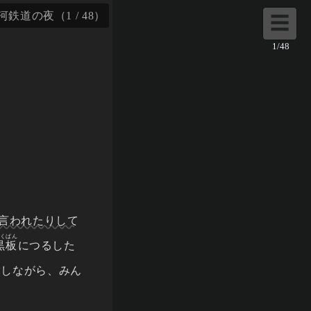
鉄道の夜（1 / 48）
☰
1/48
言われたりして
くばん
黒板
につるした
指
しながら、みん