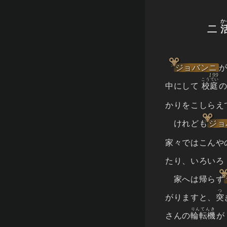
か
二
ジョバンニ
こうてい
中にして
校庭
かりをこしらえ
けれども
ジョ
家々ではこんや
たり、いろいろ
家へは帰らず
つ
がりますと、
突
りんてんき
さんの
輪転機
が