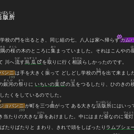
っぱんじょ
活版所
が学校の門を出るとき、同じ組の七、八人は家へ帰らず
カム
すみ
さくら
あつ
ほ
の
隅
の
桜
の木のところに
集
まっていました。それはこんやの
なが
からすうり
と
そうだん
て 川へ
流
す
烏瓜
を
取
りに行く
相談
らしかったのです。
ふ
もん
バンニ
は手を大きく
振
って どしどし学校の
門
を出て来まし
ぎんが
まつ
は
たま
え
の
銀河
の
祭
りに
いちいの
葉
の
玉
をつるしたり、ひのきの
 したくをしているのでした。
ま
かっぱんじょ
ジョバンニ
が町を三つ
曲
がって ある大きな
活版所
にはいっ
とびら
ひる
でんとう
き当たりの大きな
扉
をあけました。中にはまだ
昼
なのに
電灯
 ばたりばたりと まわり、きれで頭をしばったり
ラムプシェ