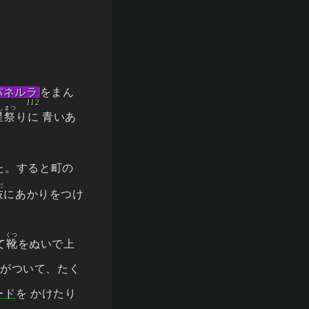
パネルラ
をまん
しまつ
星祭
りに 青いあ
た。すると町の
だ
枝
にあかりをつけ
くつ
て
靴
をぬいで上
がついて、たく
ード
を かけたり