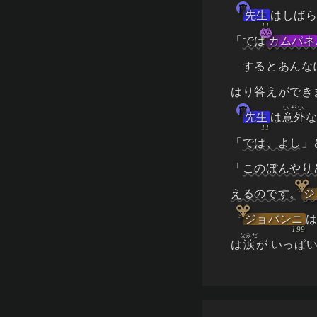
先生
はしば
「
では
カムパネ
するとあんな
はり答えができ
いがい
先生
は
意外
な
「
では、よし
」
「
このぼんやり
えるのです。
ジ
ジョバンニ
なみだ
は
涙
が いっぱ