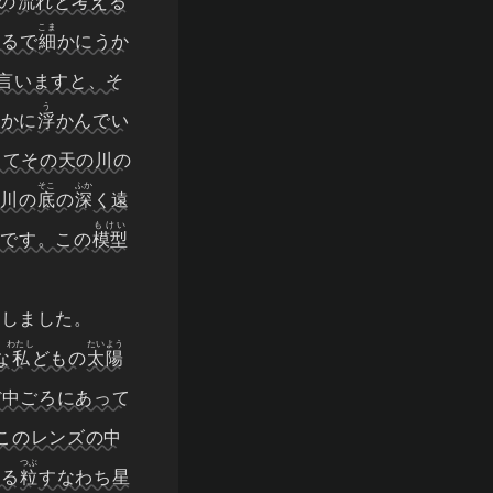
の
流
れと考える
こま
まるで
細
かにうか
言いますと、そ
う
なかに
浮
かんでい
してその天の川の
そこ
ふか
の川の
底
の
深
く遠
もけい
のです。この
模型
指
しました。
わたし
たいよう
な
私
どもの
太陽
ぼ中ごろにあって
 このレンズの中
つぶ
光る
粒
すなわち星