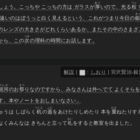
あつ
つぶ
しょう。こっちや こっちの方は ガラスが
厚
いので、光る
粒
ぎ
の遠いのはぼうっと白く見えるという、これがつまり今日の
のレンズの大きさがどれくらいあるか、またその中のさまざ
つぎ
から、この
次
の理科の時間にお話します。
解説
[
：
しおり
]
宮沢賢治-銀河
ぎんが
まつ
銀河
のお
祭
りなのですから、みなさんは外へでて よくそら
す。本やノートをおしまいなさい」
つくえ
ふた
かさ
うは しばらく
机
の
蓋
をあけたりしめたり 本を
重
ねたりす
れい
なくみんなは きちんと立って
礼
をすると教室を出ました。