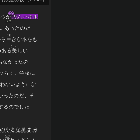
いつか
カムパネル
に あったのだ。
おお
から
巨
きな本をも
うつく
のある
美
しい
もなかったの
つらく、学校に
言わないようにな
かったのだ、そ
がするのでした。
の小さな星は み
なが