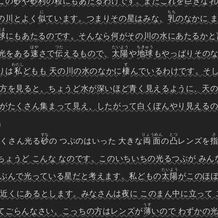
この
砂
や
砂利
の
粒
にもあたるわけです。またこれを
巨
きな
乳
に
ちち
の川とよく
似
ています。つまりその星はみな、
乳
のなかに 
たま
球
にもあたるのです。そんなら何がその川の水にあたるかと
はや
つた
たいよう
ちきゅう
光をある
速
さで
伝
えるもので、
太陽
や
地球
もやっぱりその
わたし
す
りは
私
どもも 天の川の水のなかに
棲
んでいるわけです。そ
四方を見ると、ちょうど水が深いほど青く見えるように、天
星がたくさん集まって見え、したがって白くぼんやり見える
」
すな
りょうめん
とつ
さ
たくさん光る
砂
の つぶのはいった 大きな
両面
の
凸
レンズを
ちょうど こんな なのです。このいちいちの光るつぶが みん
たいよう
じぶんで光っている星だと考えます。私どもの
太陽
がこのほ
ぐ近くにあるとします。みなさんは夜に このまん中に立って
うす
てごらんなさい。こっちの方はレンズが
薄
いので わずかの