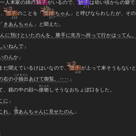
う一人本家の姉の
鶴子
がいるので、
妙子
は幼い頃からの癖で
③
③
ゆきあん
」、
雪子
のことを「
雪姉
ちゃん
」と呼びならわしたが、その
「
きあんちゃん
」と聞えた。
さんに預けといたのんを、勝手に先方へ持って行かはってん
しいねんで
」
いのんか
」
③
まだ聞えているけはいなので、
雪子
が上って来そうもない
こひきだし
の右の
小抽出
あけて御覧、‥‥
」
せっぷん
て、鏡の中の顔へ
接吻
しそうなおちょぼ口をした。
こに
」
き
これ、
雪
あんちゃんに見せたのん
」
」