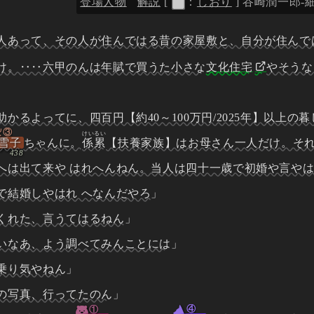
登場人物
解説
[
：
しおり
]
谷崎潤一郎-細雪
人あって、その人が住んではる昔の家屋敷と、自分が住んで
け。‥‥六甲のんは年賦で買うた小さな
文化住宅
やそうな
かるよってに、四百円【約40～100万円/2025年】以上の
③
けいるい
雪子
ちゃんに。
係累
【扶養家族】はお母さん一人だけ。そ
へは出て来や はれへんねん。当人は四十一歳で初婚や言や
で結婚しやはれ へなんだやろ
」
くれた、言うてはるねん
」
いなあ、よう調べてみんことには
」
乗り気やねん
」
の写真、行ってたのん
」
④
①