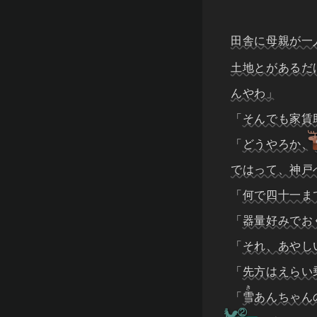
田舎に母親が一
土地とがあるだ
んやわ」
「
そんでも家賃助
「
どうやろか、
ではって、神戸
「
何で四十一ま
「
器量好みでお
「
それ、あやし
「
先方はえらい
き
「
雪
あんちゃん
②