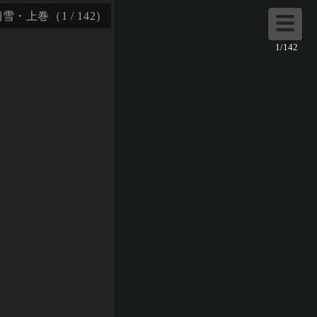
・上巻（1 / 142）
☰
1/142