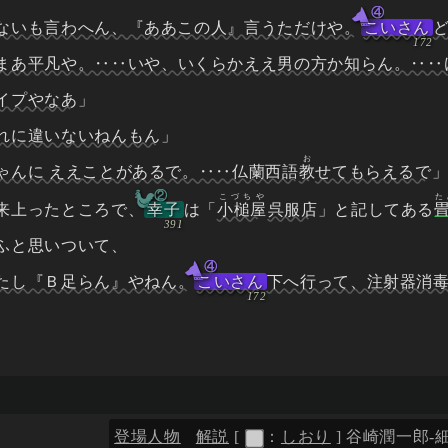
④
ないも言わへん、『ああこの人』言うただけや。
こいさん
まあ平凡や。‥‥いや、いくらかええ男の方か知らん。‥‥
イプやなあ
」
れに違いないねんもん
」
お
ゃんに ええことがあるで。‥‥仏蘭西語
教
せてもらえるで
②
こづちや
た
来上ったところで、
幸子
は「
小槌屋
呉服店
」と記してある
ふと思いついて、
④
たし『Ｂ足らん』やねん。
こいさん
下へ行って、注射器消
登場人物
解説
[
：
しおり
]
谷崎潤一郎-細雪