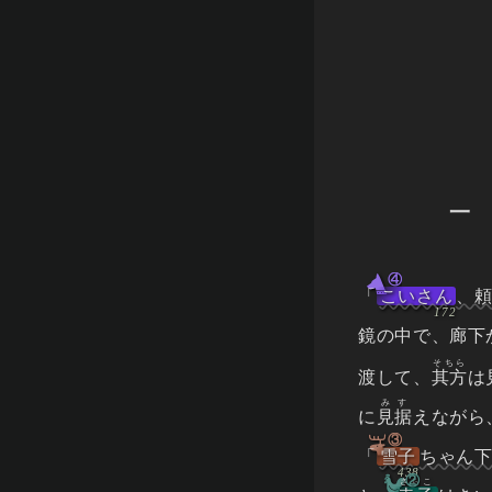
一
④
「
こいさん
、
鏡の中で、廊下
そちら
渡して、
其方
は
みす
に
見据
えながら
③
「
雪子
ちゃん
②
さちこ