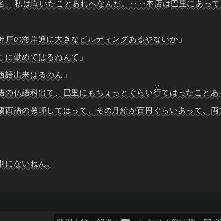
名、
私
は聞いたことあれへなんだ。‥‥本店は
巴里
にあって
神戸の海岸通に大きなビルディングあるやないか
」
こに勤めてはるねんて
」
西語出来はるのん
」
い
語の仏語科出て、巴里にもちょっとぐらい
行
てはったことあ
蘭西語の教師してはって、その月給が百円ぐらいあって、両
別にないねん。