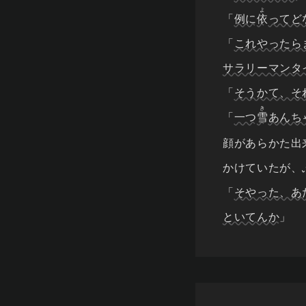
よ
「
例に
依
ってど
「
これやったら
サラリーマンタ
「
そうかて、そ
き
「
一つ
雪
あんち
顔があらかた出
かけていたが、
「
そやった、あ
といてんか
」