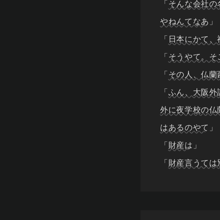
「
そんな会社の
やねんてなあ
」
「
日本にかて、
「
そうやて。そ
「
その人、仏蘭
「
ふん、大阪外
外に夜学校の仏
はあるのやて
」
「
財産は
」
「
財産言うては