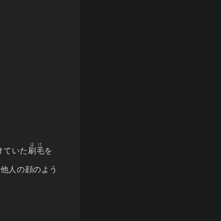
はけ
けていた
刷毛
を
を他人の顔のよう