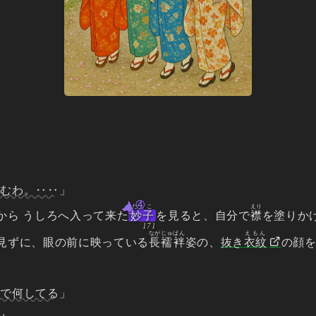
頼むわ。‥‥
」
④
たえこ
えり
から うしろへ入って来た
妙子
を見ると、自分で
襟
を塗りか
ながじゅばん
えもん
見ずに、眼の前に映っている
長襦袢
姿の、
抜き
衣紋
の顔
、
下で何してる
」