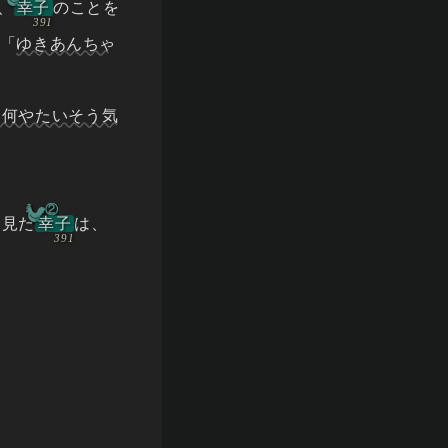
、
幸子
のことを
「
ゆきあんちゃ
。何やたいそう気
②
と見た
幸子
は、