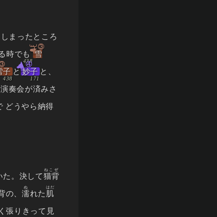
てしまったところ
③
る時でも
雪
③
④
雪子
と
妙子
と、
る演奏会が済みさ
 どうやら納得
ねこぜ
いた。決して
猫背
ぬ
はだ
背の、
濡
れた
肌
く張りきって見