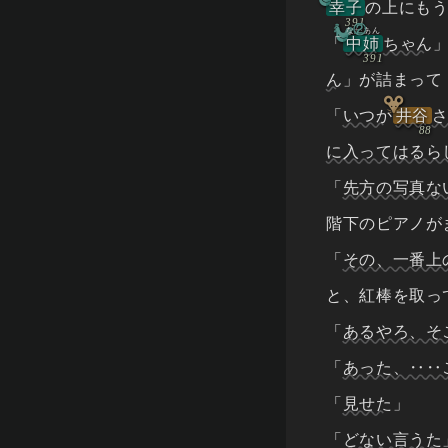
幸子
の上にも
②
なかあん
「
中姉
ちゃん
ん
」が詰まって
「
いつか
井谷
に入ってはるら
「
先方の写真な
階下のピアノが
「
その、一番上
と、紅棒を取っ
「
あるやろ、そ
「
あった、‥‥
「
見せた
」
「
どない言うた