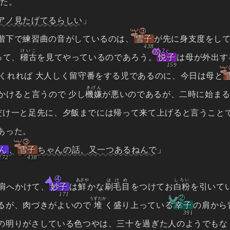
いた。
アノ見たげてるらしい
」
③
階下で練習曲の音がしているのは、
雪子
が先に身支度をし
2c
けいこ
って、
稽古
を見てやっているのであろう。
悦子
は母が外出す
くれれば 大人しく留守番をする児であるのに、今日は母と
きげん
かけると言うので 少し
機嫌
が悪いのであるが、二時に始ま
だけ一と足先に、夕飯までには帰って来て上げると言うことで
あった。
③
ん
、
雪子
ちゃんの話、又一つあるねんで
」
④
あざや
はけめ
しろい
肩へかけて、
妙子
は
鮮
かな
刷毛目
をつけてお
白粉
を引いて
②
うずたか
るが、肉づきがよいので
堆
く盛り上っている
幸子
の肩から
の明りがさしている色つやは、三十を過ぎた人のようでもな