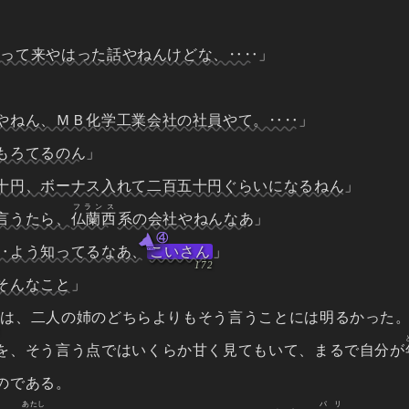
持って来やはった話やねんけどな、‥‥
」
やねん、ＭＢ化学工業会社の社員やて。‥‥
」
もろてるのん
」
十円、ボーナス入れて二百五十円ぐらいになるねん
」
フランス
言うたら、
仏蘭西
系の会社やねんなあ
」
④
‥よう知ってるなあ、
こいさん
」
そんなこと
」
は、二人の姉のどちらよりもそう言うことには明るかった
を、そう言う点ではいくらか甘く見てもいて、まるで自分が
のである。
あたし
パリ