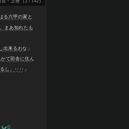
・上巻（2 / 142）
はる六甲の家と
。まあ知れたも
暮し出来るわな
」
れかて田舎に住ん
はるし、‥‥
」
②