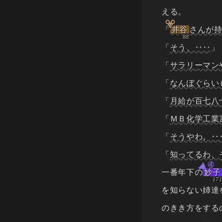
える。
「
井谷
さんが
「
そう、‥‥
」
「
サラリーマン
「
なんぼぐらい
「
月給が百七八
「
ＭＢ化学工業
「
そうやわ。‥
「
知ってるわ、
④
一番年下の
妙子
を知らない姉達
のきき方をする