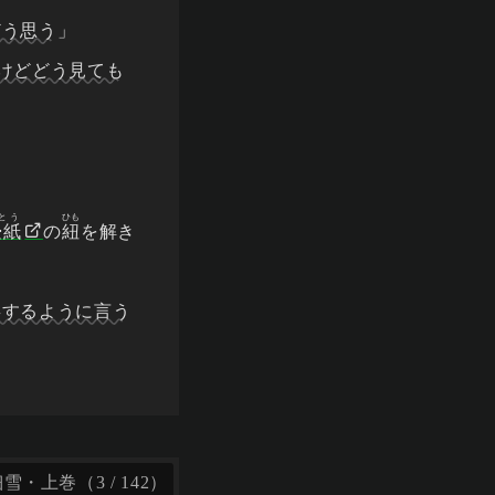
どう思う
」
けどどう見ても
」
とう
ひも
畳紙
の
紐
を解き
毒するように言う
・上巻（3 / 142）