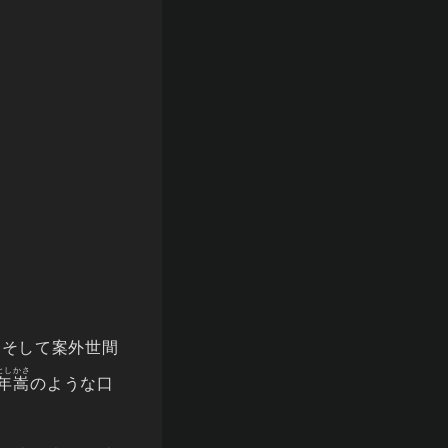
。そして案外世間
としかさ
年嵩
のような口