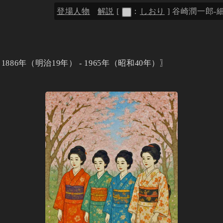
登場人物
解説
[
：
しおり
]
谷崎潤一郎-細雪
1886年（明治19年） - 1965年（昭和40年）