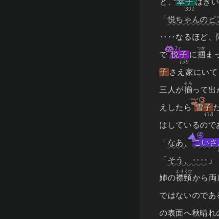
と、
幸子
はき
「
悦ちゃんのピ
‥‥なるほど、
2c
つか
で
悦子
に
掴
ま
子
さえ家にいて
そろ
三人が
揃
って出
③
えしたら
雪子
はしているので
④
「
なあ、
こいさ
「
そう、‥‥
」
えりくび
姉の
襟頸
から両
ではないのであ
の表面へ秋晴れ