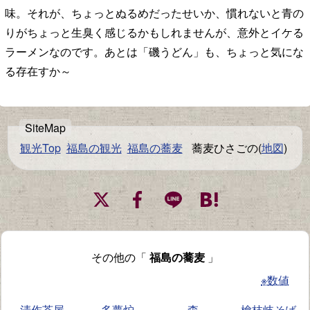
味。それが、ちょっとぬるめだったせいか、慣れないと青の
りがちょっと生臭く感じるかもしれませんが、意外とイケる
ラーメンなのです。あとは「磯うどん」も、ちょっと気にな
る存在すか～
観光Top
福島の観光
福島の蕎麦
蕎麦ひさごの(
地図
)
その他の「
福島の蕎麦
」
※数値
清作茶屋
多夢炉
森
檜枝岐そば