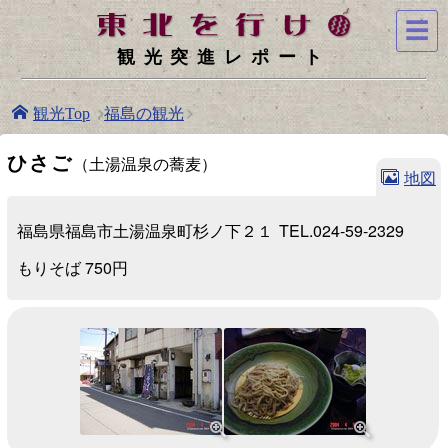
☰
観光突進レポート
福島の観光
観光Top
ひさご
（土湯温泉の蕎麦）
地図
福島県福島市土湯温泉町杉ノ下２１
TEL.024-59-2329
もりそば 750円