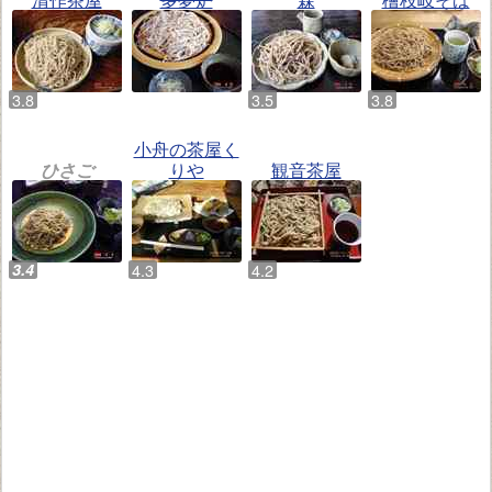
小舟の茶屋く
ひさご
りや
観音茶屋