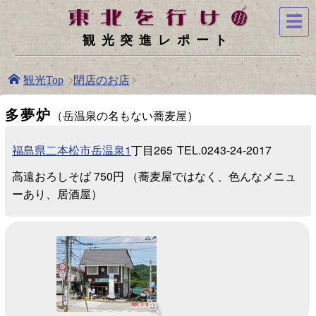
☰
観光突進レポート
閉店のお店
観光Top
多夢炉
（岳温泉の名もない蕎麦屋）
福島県二本松市岳温泉1
丁目265
TEL.0243-24-2017
高遠おろしそば 750円 （蕎麦屋ではなく、色んなメニュ
ーあり、居酒屋）