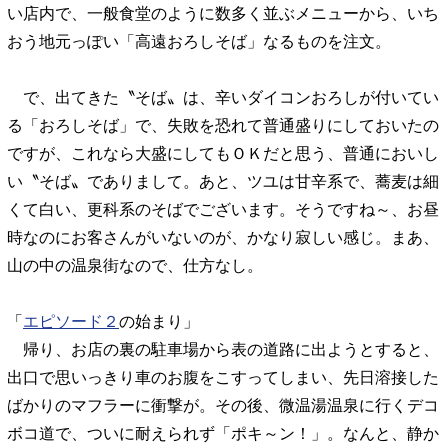
い店内で、一般食堂のように数多く並ぶメニューから、いち
おう地元っぽい「高遠おろしそば」なるものを注文。
で、出てきた〝そば〟は、辛いダイコンおろしが付いてい
る「おろしそば」で、失敗を恐れて普通盛りにしておいたの
ですが、これなら大盛にしてもＯＫだと思う、普通においし
い〝そば〟でありまして。あと、ツユは甘辛系で、蕎麦は細
くて白い、更科系のそばでございます。そうですね～、お昼
時なのにお客さんがいないのが、かなり寂しい感じ。まあ、
山の中の温泉街なので、仕方なし。
「
エピソード２
の始まり」
帰り、お店の裏の駐車場から表の道路に出ようとすると、
出口で思いっきり車のお腹をこすってしまい、先日溶接した
ばかりのマフラーに衝撃が。その後、微温湯温泉に行くデコ
ボコ道で、ついに耐えられず「ポキ～ン！」。なんと、静か