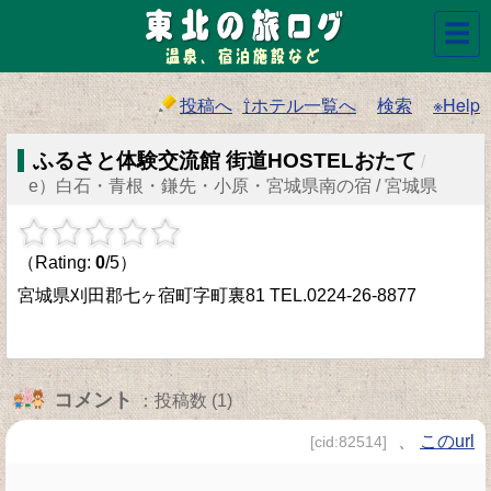
☰
投稿へ
⇧ホテル一覧へ
検索
※Help
ふるさと体験交流館 街道HOSTELおたて
/
e）白石・青根・鎌先・小原・宮城県南の宿 / 宮城県
（Rating:
0
/5）
宮城県刈田郡七ヶ宿町字町裏81 TEL.0224-26-8877
コメント
：投稿数 (1)
、
このurl
[cid:82514]