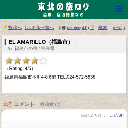
☰
投稿へ
⇧ホテル一覧へ
検索
※Help
rakuten(4.0)
EL AMARILLO（福島市）
/
a）福島市の宿 / 福島県
（Rating:
4
/5）
福島県福島市本町4-8 6階 TEL.024-572-5838
コメント
：投稿数 (2)
、
このurl
[cid:82781]