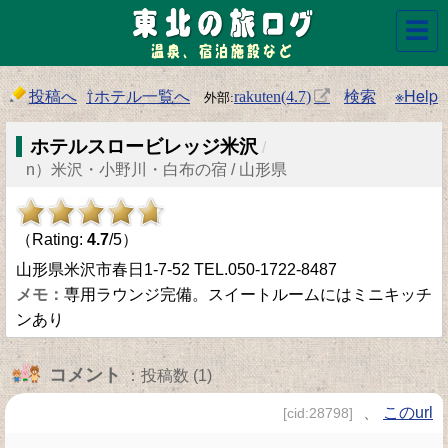
☰
投稿へ
⇧ホテル一覧へ
検索
※Help
rakuten(4.7)
ホテルスロービレッジ米沢
/
n）米沢・小野川・白布の宿 / 山形県
（Rating:
4.7
/5）
山形県米沢市春日1-7-52 TEL.050-1722-8487
専用ラウンジ完備。スイートルームにはミニキッチ
ンあり
コメント
：投稿数 (1)
、
このurl
[cid:28798]