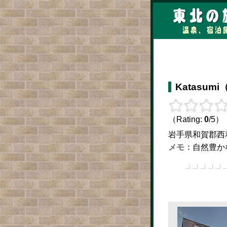
Katasum
（Rating:
0
/5）
岩手県和賀郡西和賀町
自然豊か