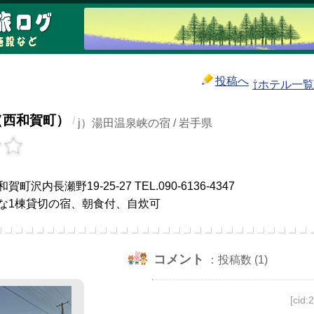
投稿へ
⇧ホテル一
i（西和賀町）
/
j）湯田温泉峡の宿 / 岩手県
沢内長瀬野19-25-27 TEL.090-6136-4347
な1棟貸切の宿、朝食付、自炊可
コメント
：投稿数 (1)
[cid: