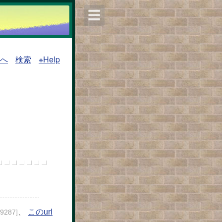
☰
覧へ
検索
※Help
、
このurl
29287]