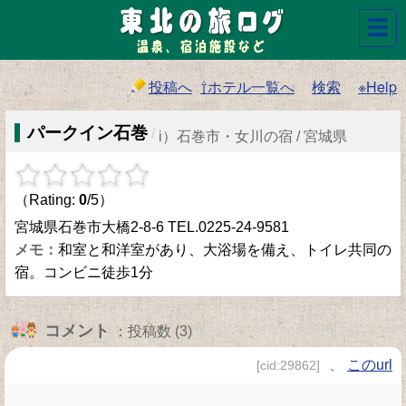
☰
投稿へ
⇧ホテル一覧へ
検索
※Help
パークイン石巻
/
i）石巻市・女川の宿 / 宮城県
（Rating:
0
/5）
宮城県石巻市大橋2-8-6 TEL.0225-24-9581
和室と和洋室があり、大浴場を備え、トイレ共同の
宿。コンビニ徒歩1分
コメント
：投稿数 (3)
、
このurl
[cid:29862]