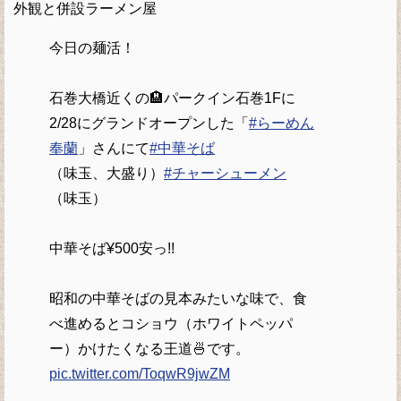
外観と併設ラーメン屋
今日の麺活！
石巻大橋近くの🏨パークイン石巻1Fに
2/28にグランドオープンした「
#らーめん
奉蘭
」さんにて
#中華そば
（味玉、大盛り）
#チャーシューメン
（味玉）
中華そば¥500安っ!!
昭和の中華そばの見本みたいな味で、食
べ進めるとコショウ（ホワイトペッパ
ー）かけたくなる王道🍜です。
pic.twitter.com/ToqwR9jwZM