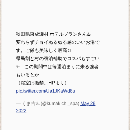
秋田県東成瀬村 ホテルブランさん♨️
変わらずチョイぬるぬる感のいいお湯で
す。ご飯も美味しく最高☺
県民割と村の宿泊補助でコスパもすごい
✨ この期間中は毎週泊まりに来る強者
もいるとか…
（浴室は撮禁。HPより）
pic.twitter.com/Ua1JKaWd8u
— くま吉♨️ (@kumakichi_spa)
May 28,
2022