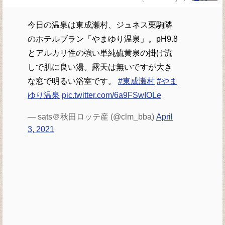
今日の温泉は東成瀬村、ジュネス栗駒隣
のホテルブラン「やまゆり温泉」。pH9.8
とアルカリ性の強い単純硫黄泉の掛け流
しで肌に良い湯。露天は無いですが大き
な窓で明るい浴室です。
#東成瀬村
#やま
ゆり温泉
pic.twitter.com/6a9FSwIOLe
— sats＠秋田ロッテ産 (@clm_bba)
April
3, 2021