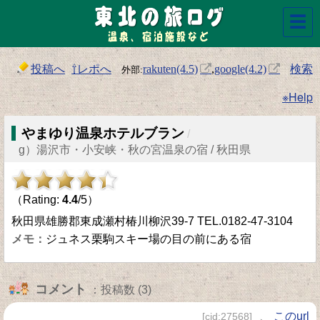
☰
投稿へ
⇧レポへ
検索
rakuten(4.5)
,
google(4.2)
※Help
やまゆり温泉ホテルブラン
/
g）湯沢市・小安峡・秋の宮温泉の宿 / 秋田県
（Rating:
4.4
/5）
秋田県雄勝郡東成瀬村椿川柳沢39-7 TEL.0182-47-3104
ジュネス栗駒スキー場の目の前にある宿
コメント
：投稿数 (3)
、
このurl
[cid:27568]