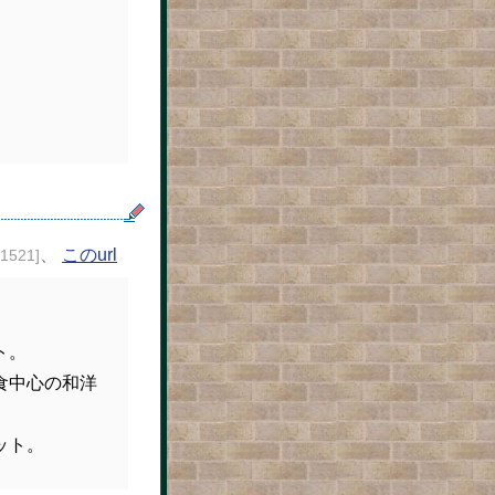
、
このurl
21521]
ト。
食中心の和洋
ット。