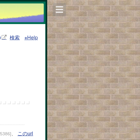
☰
検索
※Help
)
、
このurl
25386]