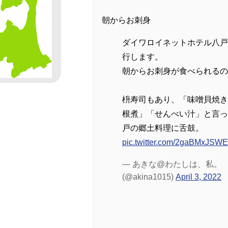
朝からお刺身
ダイワロイネットホテル八戸
行します。
朝からお刺身が食べられるの(・∀
枡寿司もあり、「味噌貝焼き
根煮」「せんべい汁」と言っ
戸の郷土料理に舌鼓。
pic.twitter.com/2gaBMxJSWE
— あきな@わたしは、私。
(@akina1015)
April 3, 2022