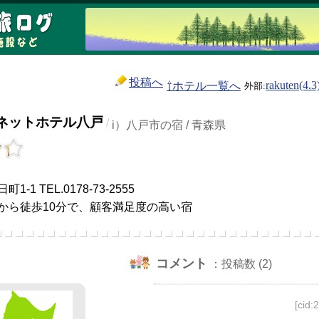
投稿へ
⇧ホテル一覧へ
rakuten(4.3
ネットホテル八戸
/
i）八戸市の宿 / 青森県
）
1 TEL.0178-73-2555
から徒歩10分で、顧客満足度の高い宿
コメント
：投稿数 (2)
[cid: