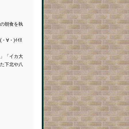
の朝食を執
・)ｲｲ!!
」「イカ大
た下北や八