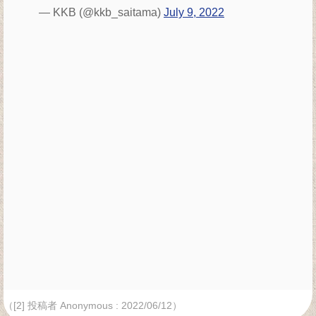
— KKB (@kkb_saitama)
July 9, 2022
（[2] 投稿者 Anonymous : 2022/06/12）