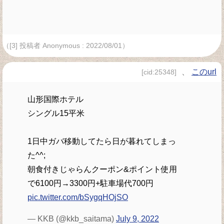
（[3] 投稿者 Anonymous : 2022/08/01）
、
このurl
[cid:25348]
山形国際ホテル
シングル15平米
1日中ガバ移動してたら日が暮れてしまっ
た^^;
朝食付きじゃらんクーポン&ポイント使用
で6100円→3300円+駐車場代700円
pic.twitter.com/bSygqHOjSO
— KKB (@kkb_saitama)
July 9, 2022