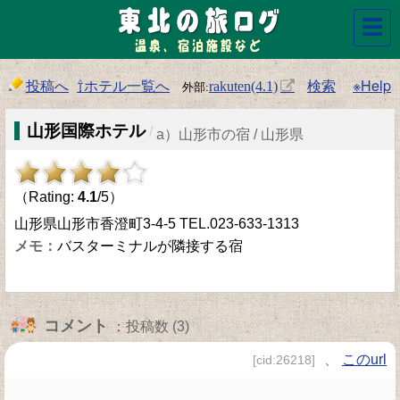
☰
投稿へ
⇧ホテル一覧へ
検索
※Help
rakuten(4.1)
山形国際ホテル
/
a）山形市の宿 / 山形県
（Rating:
4.1
/5）
山形県山形市香澄町3-4-5 TEL.023-633-1313
バスターミナルが隣接する宿
コメント
：投稿数 (3)
、
このurl
[cid:26218]