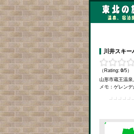
川井スキー
（Rating:
0
/5）
山形市蔵王温泉上の台
ゲレンデ