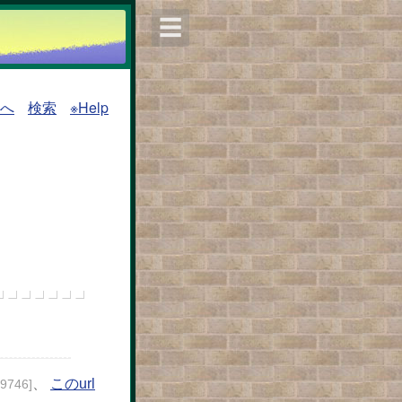
☰
覧へ
検索
※Help
、
このurl
29746]