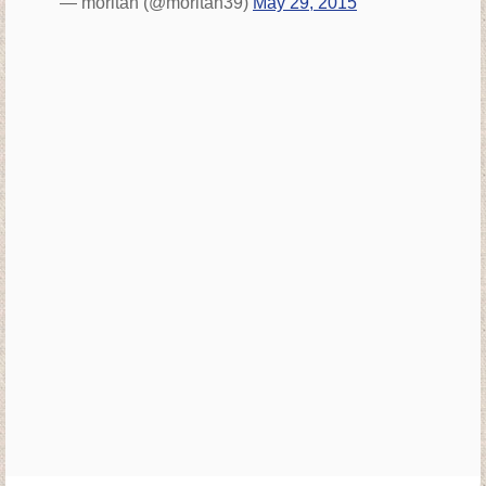
— moritan (@moritan39)
May 29, 2015