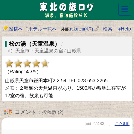
☰
投稿へ
⇧ホテル一覧へ
検索
※Help
rakuten(4.7)
松の湯（天童温泉）
/
d）天童市・天童温泉の宿 / 山形県
（Rating:
4.7
/5）
山形県天童市鎌田本町2-2-54 TEL.023-653-2265
２種類の天然温泉があり、1500坪の敷地に客室が
12室の宿。飲泉も可能
コメント
：投稿数 (2)
、
このurl
[cid:27483]