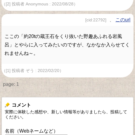
（[2] 投稿者 Anonymous : 2022/08/28）
、
このurl
[cid:22792]
ここの「約20tの蔵王石をくり抜いた野趣あふれる岩風
呂」とやらに入ってみたいのですが、なかなか入らせてく
れませんね～。
（[1] 投稿者 ぞう : 2022/02/20）
page:
1
コメント
実際に体験した感想や、新しい情報等がありましたら、投稿して
ください。
名前（Webネームなど）