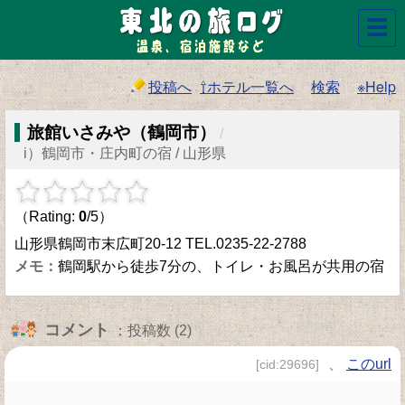
☰
投稿へ
⇧ホテル一覧へ
検索
※Help
旅館いさみや（鶴岡市）
/
i）鶴岡市・庄内町の宿 / 山形県
（Rating:
0
/5）
山形県鶴岡市末広町20-12 TEL.0235-22-2788
鶴岡駅から徒歩7分の、トイレ・お風呂が共用の宿
コメント
：投稿数 (2)
、
このurl
[cid:29696]