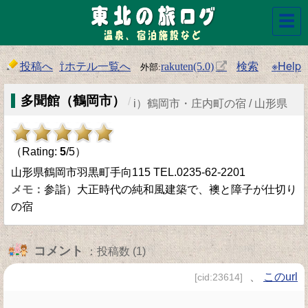
☰
投稿へ
⇧ホテル一覧へ
検索
※Help
rakuten(5.0)
多聞館（鶴岡市）
/
i）鶴岡市・庄内町の宿 / 山形県
（Rating:
5
/5）
山形県鶴岡市羽黒町手向115 TEL.0235-62-2201
参詣）大正時代の純和風建築で、襖と障子が仕切り
の宿
コメント
：投稿数 (1)
、
このurl
[cid:23614]