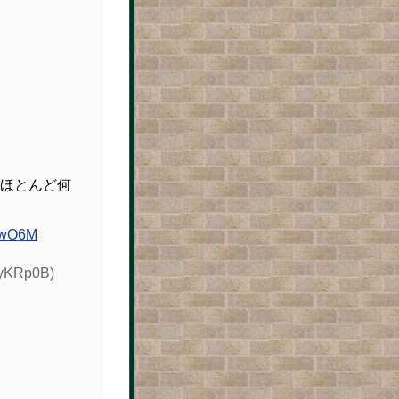
ほとんど何
LpwO6M
KRp0B)