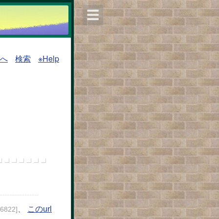
☰
覧へ
検索
※Help
、
このurl
26822]