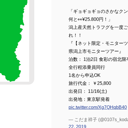
「ギョギョギョのさかなクンも
何と👀¥25.800円！」
潟上産天然トラフグを一度ご
れ！！
『【ネット限定・モニターツ
県潟上市モニターツアー』
泊数： 1泊2日 食彩の宿北限
全行程添乗員同行
1名から申込OK
旅行代金： ￥25,800
出発日： 11/16(土)
出発地：東京駅発着
pic.twitter.com/Xg7QHqbB40
— こだま祥子 (@0107s_kod
22, 2019