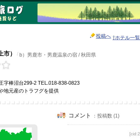
投稿へ
⇧ホテル一
上市）
/
b）男鹿市・男鹿温泉の宿 / 秋田県
沼台299-2 TEL.018-838-0823
や地元産のトラフグを提供
コメント
：投稿数 (1)
[cid: