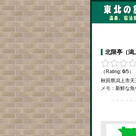
北限亭（潟
（Rating:
0
/5）
秋田県潟上市天王字棒
新鮮な魚