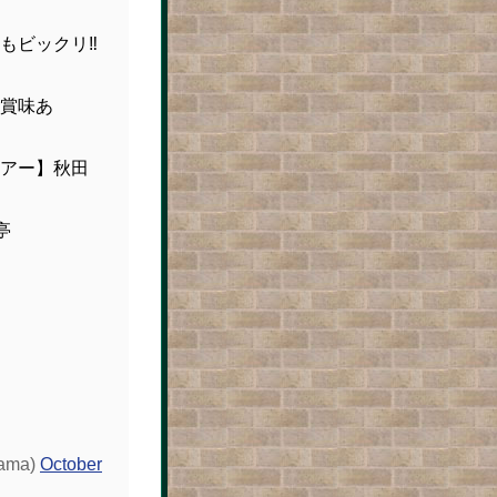
ビックリ‼️
賞味あ
アー】秋田
亭
ama)
October