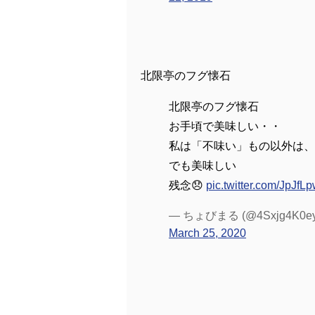
北限亭のフグ懐石
北限亭のフグ懐石
お手頃で美味しい・・
私は「不味い」もの以外は、
でも美味しい
残念😞
pic.twitter.com/JpJf
— ちょびまる (@4Sxjg4K0ey
March 25, 2020