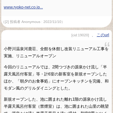
www.ryoko-net.co.jp...
（[2] 投稿者 Anonymous : 2022/11/10）
、
このurl
[cid:19020]
小野川温泉河鹿荘、全館を休館し改装リニューアル工事を
実施、リニューアルオープン
今回のリニューアルでは、2間つづきの源泉かけ流し「半
露天風呂付客室」等・計6室の新客室を新規オープンした
ほか、「朝夕のお食事処」にオープンキッチンを完備、和
モダン風のグリルダイニングとした。
新規オープンした、池に囲まれた離れ1階の源泉かけ流し
半露天風呂付客室（禁煙室）は、池に囲まれた山里の眺望