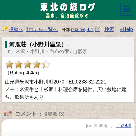
☰
投稿へ
⇧ホテル一覧へ
検索
※Help
rakuten(4.4)
河鹿荘（小野川温泉）
/
n）米沢・小野川・白布の宿 / 山形県
（Rating:
4.4
/5）
山形県米沢市小野川町2070 TEL.0238-32-2221
米沢牛と上杉郷土料理会席を提供。広い敷地に建
ち、飲泉所もあり
コメント
：投稿数 (3)
、
このurl
[cid:28806]