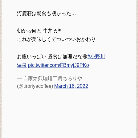
河鹿荘は朝食も凄かった…
朝から何と 牛丼 が!!
これが美味しくてついついおかわり
お腹いっぱい 昼食は無理だな😅
#小野川
温泉
pic.twitter.com/FBmyjJ9PKo
— 自家焙煎珈琲工房ちろりや
(@tiroriyacoffee)
March 16, 2022