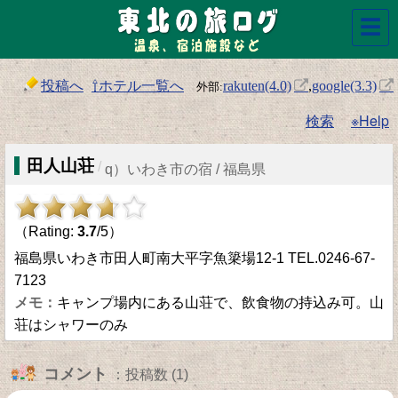
☰
投稿へ
⇧ホテル一覧へ
rakuten(4.0)
,
google(3.3)
検索
※Help
田人山荘
/
q）いわき市の宿 / 福島県
（Rating:
3.7
/5）
福島県いわき市田人町南大平字魚簗場12-1 TEL.0246-67-
7123
キャンプ場内にある山荘で、飲食物の持込み可。山
荘はシャワーのみ
コメント
：投稿数 (1)