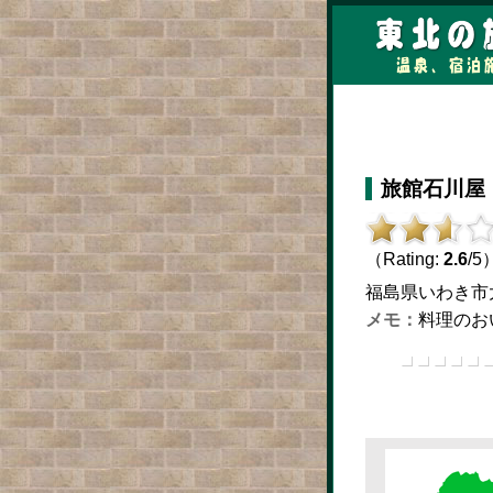
旅館石川屋
（Rating:
2.6
/5
福島県いわき市大久
料理のお