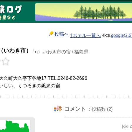
投稿へ
⇧ホテル一覧へ
google(2.6
（いわき市）
/
q）いわき市の宿 / 福島県
）
町大久字下谷地17 TEL.0246-82-2696
いしい、くつろぎの鉱泉の宿
コメント
：投稿数 (2)
[cid: