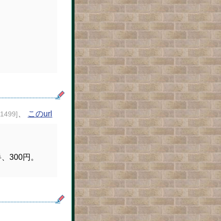
、
このurl
21499]
、300円。