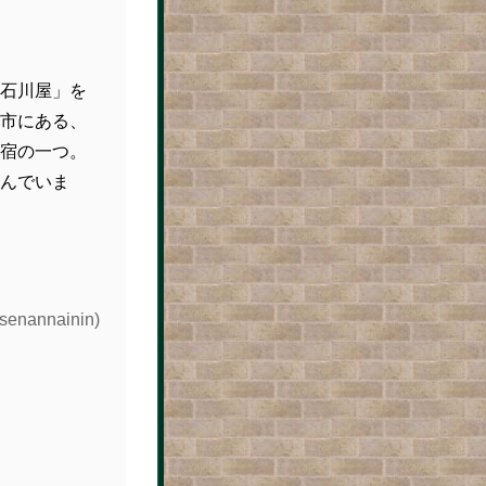
石川屋」を
市にある、
宿の一つ。
んでいま
annainin)