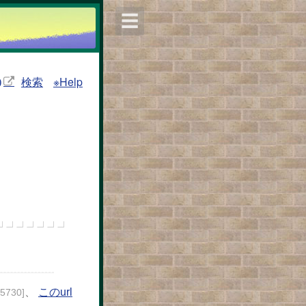
☰
検索
※Help
)
、
このurl
25730]