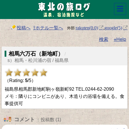
☰
投稿へ
⇧ホテル一覧へ
rakuten(0.0)
,
google(5)
検索
※Help
相馬六万石（新地町）
/
s）相馬・松川浦の宿 / 福島県
（Rating:
5
/5）
福島県相馬郡新地町駒ヶ嶺新町92 TEL.0244-62-2090
隣りにコンビニがあり、木造りの浴場を備える。食
事提供可
コメント
：投稿数 (1)