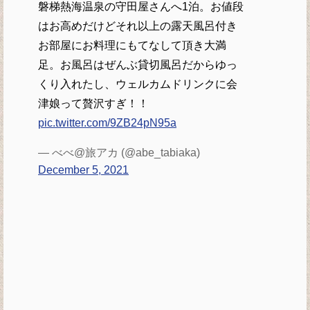
磐梯熱海温泉の守田屋さんへ1泊。お値段
はお高めだけどそれ以上の露天風呂付き
お部屋にお料理にもてなして頂き大満
足。お風呂はぜんぶ貸切風呂だからゆっ
くり入れたし、ウェルカムドリンクに会
津娘って贅沢すぎ！！
pic.twitter.com/9ZB24pN95a
— べべ@旅アカ (@abe_tabiaka)
December 5, 2021