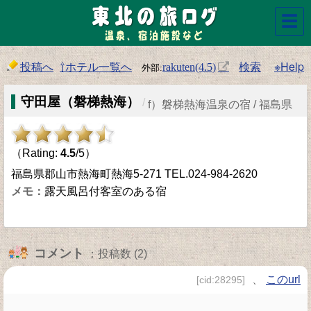
☰
投稿へ
⇧ホテル一覧へ
検索
※Help
rakuten(4.5)
守田屋（磐梯熱海）
/
f）磐梯熱海温泉の宿 / 福島県
（Rating:
4.5
/5）
福島県郡山市熱海町熱海5-271 TEL.024-984-2620
露天風呂付客室のある宿
コメント
：投稿数 (2)
、
このurl
[cid:28295]