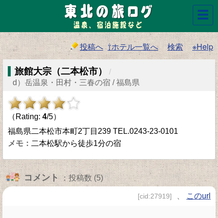
☰
投稿へ
⇧ホテル一覧へ
検索
※Help
旅館大宗（二本松市）
/
d）岳温泉・田村・三春の宿 / 福島県
（Rating:
4
/5）
福島県二本松市本町2丁目239 TEL.0243-23-0101
二本松駅から徒歩1分の宿
コメント
：投稿数 (5)
、
このurl
[cid:27919]