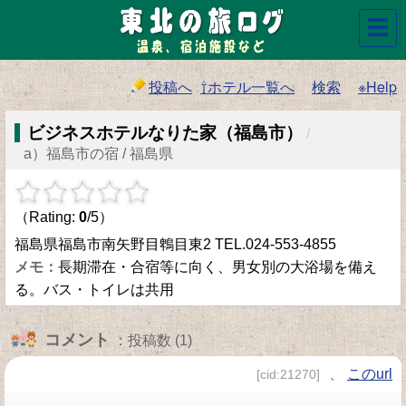
☰
投稿へ
⇧ホテル一覧へ
検索
※Help
ビジネスホテルなりた家（福島市）
/
a）福島市の宿 / 福島県
（Rating:
0
/5）
福島県福島市南矢野目鵯目東2 TEL.024-553-4855
長期滞在・合宿等に向く、男女別の大浴場を備え
る。バス・トイレは共用
コメント
：投稿数 (1)
、
このurl
[cid:21270]