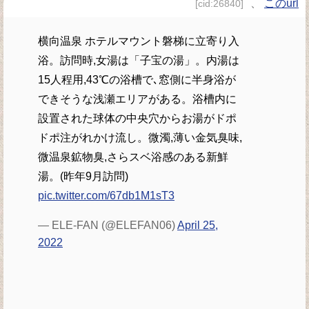
、
このurl
[cid:26840]
横向温泉 ホテルマウント磐梯に立寄り入
浴。訪問時,女湯は「子宝の湯」。内湯は
15人程用,43℃の浴槽で､窓側に半身浴が
できそうな浅瀬エリアがある。浴槽内に
設置された球体の中央穴からお湯がドポ
ドポ注がれかけ流し。微濁,薄い金気臭味,
微温泉鉱物臭,さらスベ浴感のある新鮮
湯。(昨年9月訪問)
pic.twitter.com/67db1M1sT3
— ELE-FAN (@ELEFAN06)
April 25,
2022