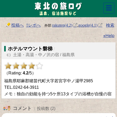
☰
投稿へ
⇧レポへ
検索
rakuten(4.2)
,
google(4.1)
※Help
ホテルマウント磐梯
/
c）土湯・高湯・中ノ沢の宿 / 福島県
（Rating:
4.2
/5）
福島県耶麻郡猪苗代町大字若宮字中ノ湯甲2985
TEL.0242-64-3911
独自の効能を持つ5ケ所13タイプの浴槽が自慢の宿
コメント
：投稿数 (2)