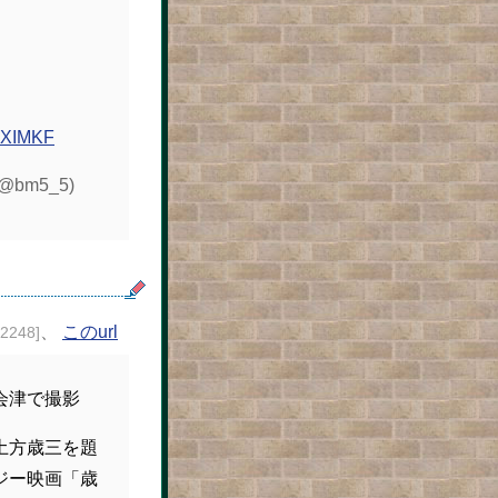
VMXIMKF
bm5_5)
、
このurl
22248]
会津で撮影
土方歳三を題
ジー映画「歳