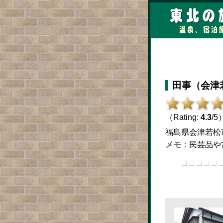
田事（会津
（Rating:
4.3
/5
福島県会津若松市城北
民芸品や