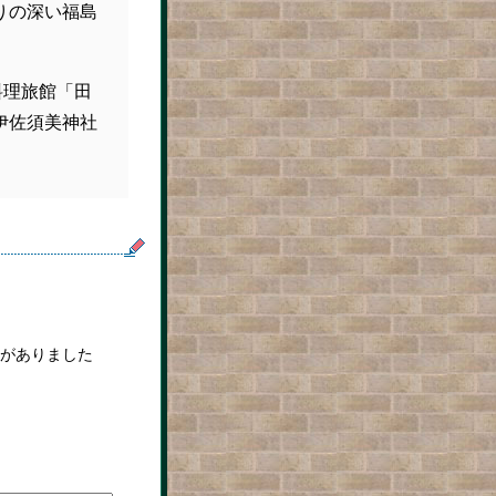
りの深い福島
料理旅館「田
伊佐須美神社
がありました