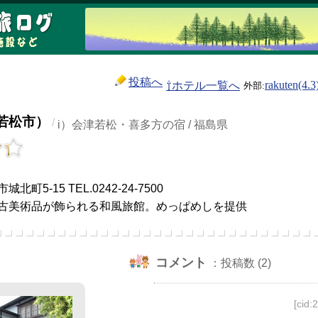
投稿へ
⇧ホテル一覧へ
rakuten(4.3
若松市）
/
i）会津若松・喜多方の宿 / 福島県
）
町5-15 TEL.0242-24-7500
古美術品が飾られる和風旅館。めっぱめしを提供
コメント
：投稿数 (2)
[cid: