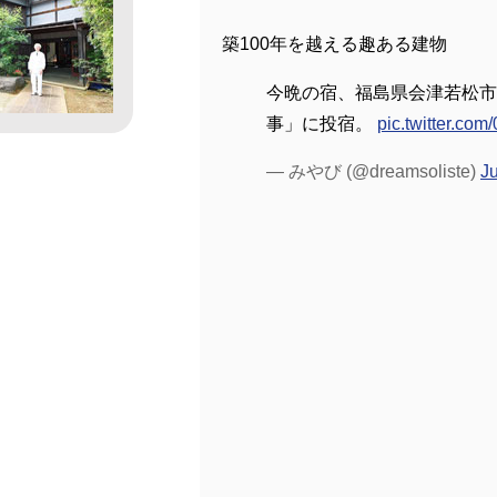
築100年を越える趣ある建物
今晩の宿、福島県会津若松市
事」に投宿。
pic.twitter.co
— みやび (@dreamsoliste)
Ju