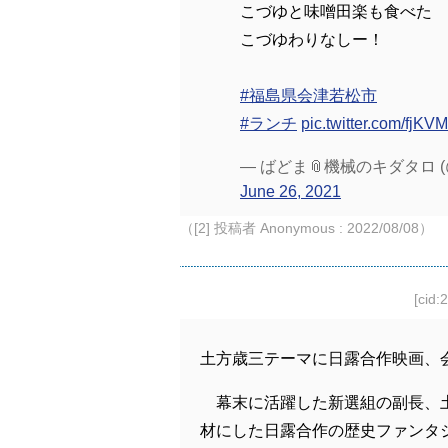
こづゆと味噌田楽も食べた
こづゆわりなしー！
#福島県会津若松市
#ランチ
pic.twitter.com/fjK
— ばどま📎機械のキダタロ (@
June 26, 2021
（[2] 投稿者 Anonymous : 2022/08/08）
[cid:
土方歳三テーマに日露合作映画、
幕末に活躍した新選組の副長、
材にした日露合作の歴史ファンタ