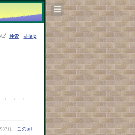
☰
検索
※Help
)
、
このurl
25871]