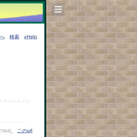
☰
覧へ
検索
※Help
、
このurl
27964]