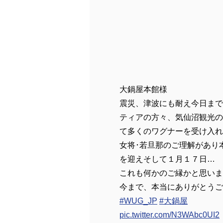
大鍋屋本館様
震災、津波にも耐え今日まで
ティアの方々、気仙沼観光の
て多くのワグナーを受け入れ
女将･若旦那のご理解があり
を迎えそして１月１７日…
これも何かのご縁かと思いま
今まで、本当にありがとうご
#WUG_JP
#大鍋屋
pic.twitter.com/N3WAbc0UI2