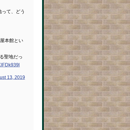
る聖地って、どう
屋本館とい
登場する聖地だっ
RXlFDk939l
ust 13, 2019