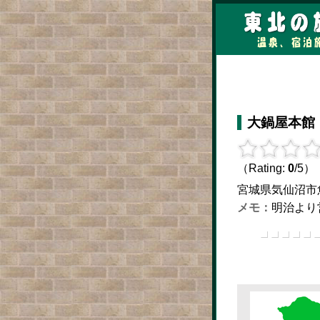
大鍋屋本館
（Rating:
0
/5）
宮城県気仙沼市魚町１
明治より