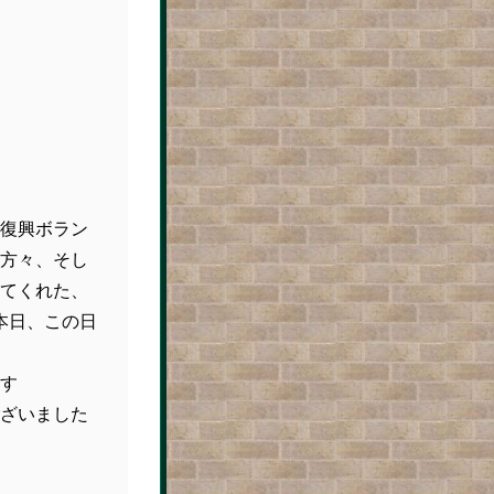
復興ボラン
方々、そし
てくれた、
本日、この日
す
ざいました