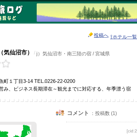
投稿へ
⇧ホテル一
（気仙沼市）
/
j）気仙沼市・南三陸の宿 / 宮城県
丁目3-14 TEL.0226-22-0200
営み、ビジネス長期滞在～観光までに対応する、年季漂う宿
コメント
：投稿数 (1)
[cid: