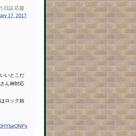
う日誌 応援
ary 17, 2017
いいとこだ
さん神対応
はロック始
m/c0HYbeQNPx