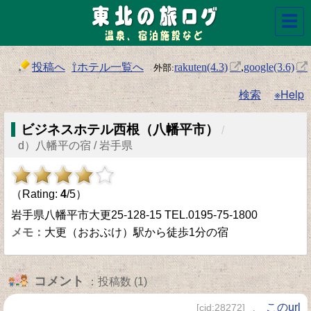
☰
投稿へ
⇧ホテル一覧へ
rakuten(4.3)
,
google(3.6)
検索
※Help
ビジネスホテル西根（八幡平市）
/
d）八幡平の宿 / 岩手県
（Rating:
4
/5）
岩手県八幡平市大更25-128-15 TEL.0195-75-1800
大更（おおぶけ）駅から徒歩1分の宿
コメント
：投稿数 (1)
、
このurl
[cid:28272]