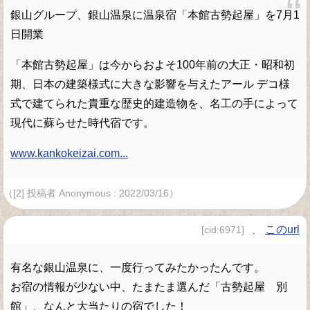
銀山グループ、銀山温泉に温泉宿「本館古勢起屋」を7月1
日開業
「本館古勢起屋」は今からおよそ100年前の大正・昭和初
期、日本の建築様式に大きな影響を与えたアール デコ様
式で建てられた貴重な歴史的建造物を、名工の手によって
現代に蘇らせた時代宿です。
www.kankokeizai.com...
（[2] 投稿者 Anonymous : 2022/03/16）
、
このurl
[cid:6971]
有名な銀山温泉に、一度行ってみたかったんです。
お宿の情報が少ない中、たまたま選んだ「古勢起屋 別
館」、なんと大当たりの宿でした！