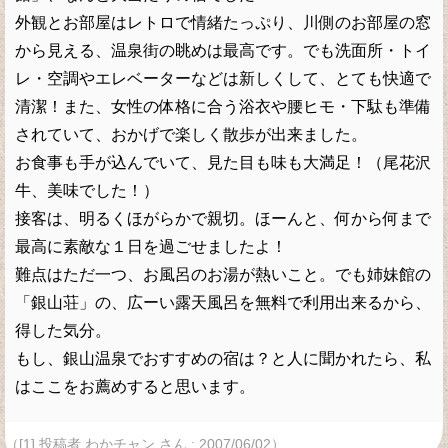
外観とお部屋はレトロで情緒たっぷり、川側のお部屋の窓
から見える、温泉街の眺めは最高です。でも洗面所・トイ
レ・空調やエレベーターなどは新しくして、とても快適で
清潔！また、女性の体格に合う浴衣や腰ヒモ・下駄も準備
されていて、おかげで楽しく散歩が出来ました。
お食事も手が込んでいて、見た目も味も大満足！（尾花沢
牛、美味でした！）
接客は、明るくほがらかで親切。ほーんと、何から何まで
最高に素敵な１日を過ごせましたよ！
難点はただ一つ、お風呂のお湯が熱いこと。でも姉妹館の
「銀山荘」の、広ーい露天風呂を無料で利用出来るから、
得した気分。
もし、銀山温泉でおすすめの宿は？と人に聞かれたら、私
はここをお薦めすると思います。
（[1] 投稿者 わかチャン さん : 2007/06/02）