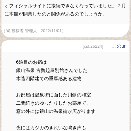
オフィシャルサイトに接続できなくなっていました。７月
に本館が開業したのと関係があるのでしょうか。
（[4] 投稿者 管理人 : 2022/11/01）
、
このurl
[cid:26224]
6泊目のお宿は
銀山温泉 古勢起屋別館さんでした
木造四階建ての重厚感ある建物
お部屋は温泉街に面した川側の和室
二間続きのゆったりしたお部屋で、
窓の外には銀山の温泉街が広がります
夜にはカジカのきれいな鳴き声も