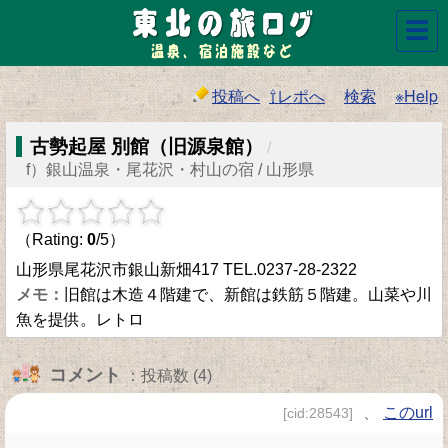
☰
投稿へ
⇧レポへ
検索
※Help
古勢起屋 別館（旧源泉館）
/
f）銀山温泉・尾花沢・村山の宿 / 山形県
（Rating:
0
/5）
山形県尾花沢市銀山新畑417 TEL.0237-28-2322
旧館は木造４階建で、新館は鉄筋５階建。山菜や川
魚を提供。レトロ
コメント
：投稿数 (4)
、
このurl
[cid:28543]