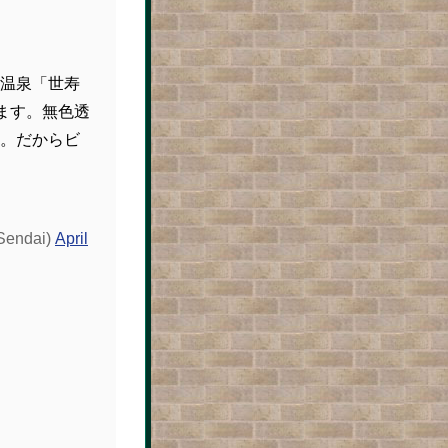
温泉「世寿
てます。無色透
。だからビ
endai)
April