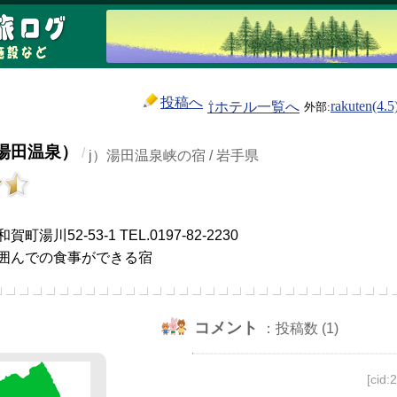
投稿へ
⇧ホテル一覧へ
rakuten(4.5
湯田温泉）
/
j）湯田温泉峡の宿 / 岩手県
）
湯川52-53-1 TEL.0197-82-2230
囲んでの食事ができる宿
コメント
：投稿数 (1)
[cid: