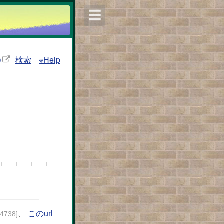
☰
検索
※Help
)
、
このurl
24738]