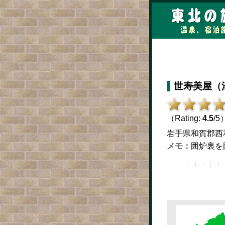
世寿美屋（
（Rating:
4.5
/5
岩手県和賀郡西和賀町
囲炉裏を