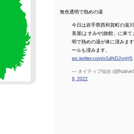
無色透明で熱めの湯
今日は岩手県西和賀町の湯川
美屋(よすみや)旅館」に来
明で熱めの湯が体に浸みます
ールも浸みます。
pic.twitter.com/xSdND2vnH5
— ネイティブ仙台 (@NativeS
9, 2022