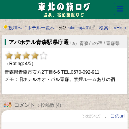
☰
投稿へ
⇧ホテル一覧へ
検索
※Help
rakuten(4.0)
アパホテル青森駅県庁通
/
a）青森市の宿 / 青森県
（Rating:
4
/5）
青森県青森市安方2丁目6-6 TEL.0570-092-911
旧ホテルネオ・パル青森。禁煙ルームありの宿
コメント
：投稿数 (4)
、
このurl
[cid:25419]