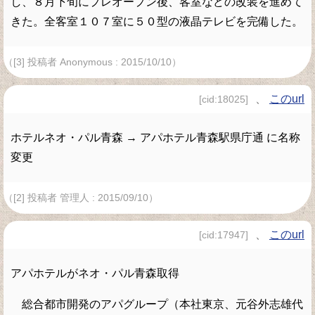
し、８月下旬にプレオープン後、客室などの改装を進めて
きた。全客室１０７室に５０型の液晶テレビを完備した。
（[3] 投稿者 Anonymous : 2015/10/10）
、
このurl
[cid:18025]
ホテルネオ・パル青森 → アパホテル青森駅県庁通 に名称
変更
（[2] 投稿者 管理人 : 2015/09/10）
、
このurl
[cid:17947]
アパホテルがネオ・パル青森取得
総合都市開発のアパグループ（本社東京、元谷外志雄代