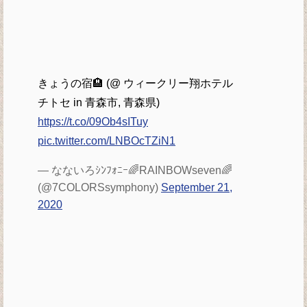
きょうの宿🏨 (@ ウィークリー翔ホテル
チトセ in 青森市, 青森県)
https://t.co/09Ob4sITuy
pic.twitter.com/LNBOcTZiN1
— なないろｼﾝﾌｫﾆｰ🌈RAINBOWseven🌈
(@7COLORSsymphony)
September 21,
2020