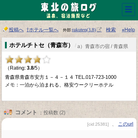
☰
投稿へ
⇧ホテル一覧へ
検索
※Help
rakuten(3.8)
ホテルチトセ（青森市）
/
a）青森市の宿 / 青森県
（Rating:
3.8
/5）
青森県青森市安方１－４－１４ TEL.017-723-1000
一泊から泊まれる、格安ウークリーホテル
コメント
：投稿数 (2)
、
このurl
[cid:25381]