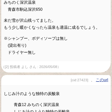
みちのく深沢温泉
青森市駒込深沢650
未だ雪が沢山残ってました。
もう少し暖かくなったら温泉も適温に成るでしょう。
※シャンプー、ボディソープは無し
(貸出有り)
ドライヤー無し
（[2] 投稿者 よし さん : 2026/05/08）
、
このurl
[cid:27423]
しじみ汁のような独特の炭酸泉
青森12 みちのく深沢温泉
しじみ汁のような独特の炭酸泉