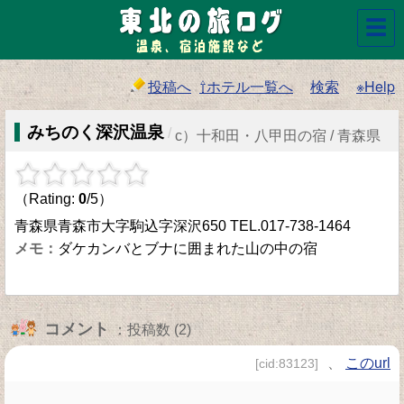
☰
投稿へ
⇧ホテル一覧へ
検索
※Help
みちのく深沢温泉
/
c）十和田・八甲田の宿 / 青森県
（Rating:
0
/5）
青森県青森市大字駒込字深沢650 TEL.017-738-1464
ダケカンバとブナに囲まれた山の中の宿
コメント
：投稿数 (2)
、
このurl
[cid:83123]