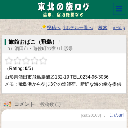
☰
投稿へ
⇧ホテル一覧へ
検索
※Help
旅館おばこ（飛島）
/
h）酒田市・遊佐町の宿 / 山形県
（Rating:
0
/5）
山形県酒田市飛島勝浦乙132-19 TEL.0234-96-3036
飛島港から徒歩3分の漁師宿。新鮮な海の幸を提供
コメント
：投稿数 (1)
、
このurl
[cid:28163]