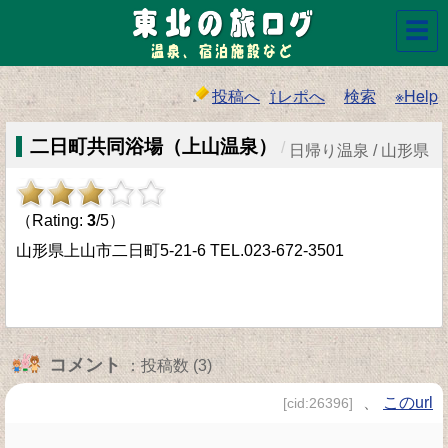
☰
投稿へ
⇧レポへ
検索
※Help
二日町共同浴場（上山温泉）
/
日帰り温泉 / 山形県
（Rating:
3
/5）
山形県上山市二日町5-21-6 TEL.023-672-3501
コメント
：投稿数 (3)
、
このurl
[cid:26396]