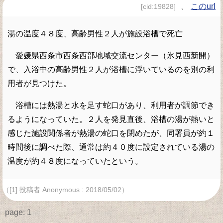
、
このurl
[cid:19828]
湯の温度４８度、高齢男性２人が施設浴槽で死亡
愛媛県西条市西条西部地域交流センター（氷見西新開）
で、入浴中の高齢男性２人が浴槽に浮いているのを別の利
用者が見つけた。
浴槽には熱湯と水を足す蛇口があり、利用者が調節でき
るようになっていた。２人を発見直後、浴槽の湯が熱いと
感じた施設関係者が熱湯の蛇口を閉めたが、同署員が約１
時間後に調べた際、通常は約４０度に設定されている湯の
温度が約４８度になっていたという。
（[1] 投稿者 Anonymous : 2018/05/02）
page:
1