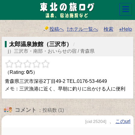
☰
投稿へ
⇧ホテル一覧へ
検索
※Help
太郎温泉旅館（三沢市）
/
j）三沢市・南部・おいらせの宿 / 青森県
（Rating:
0
/5）
青森県三沢市深谷2丁目49-2 TEL.0176-53-4649
三沢漁港に近く、早朝に釣りに出かける人に便利
コメント
：投稿数 (1)
、
このurl
[cid:25204]