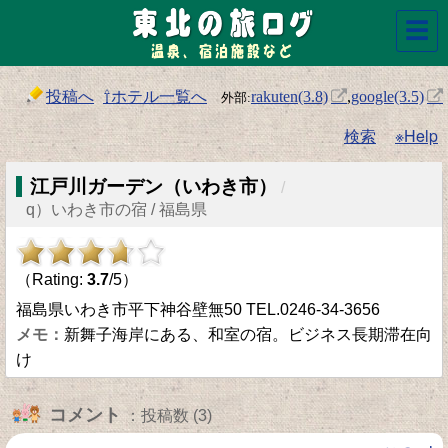
☰
投稿へ
⇧ホテル一覧へ
rakuten(3.8)
,
google(3.5)
検索
※Help
江戸川ガーデン（いわき市）
/
q）いわき市の宿 / 福島県
（Rating:
3.7
/5）
福島県いわき市平下神谷壁無50 TEL.0246-34-3656
新舞子海岸にある、和室の宿。ビジネス長期滞在向
け
コメント
：投稿数 (3)