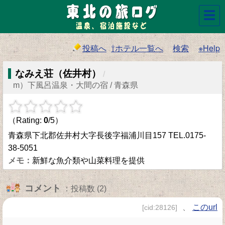
☰
投稿へ
⇧ホテル一覧へ
検索
※Help
なみえ荘（佐井村）
/
m）下風呂温泉・大間の宿 / 青森県
（Rating:
0
/5）
青森県下北郡佐井村大字長後字福浦川目157 TEL.0175-
38-5051
新鮮な魚介類や山菜料理を提供
コメント
：投稿数 (2)
、
このurl
[cid:28126]