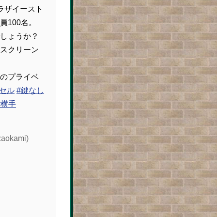
ラザイースト
員100名。
しょうか？
スクリーン
のプライベ
プセル
#鍵なし
#横手
okami)