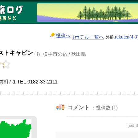
投稿へ
⇧ホテル一覧へ
rakuten(4.3
ストキャビン
/
f）横手市の宿 / 秋田県
）
1 TEL.0182-33-2111
コメント
：投稿数 (1)
[cid: