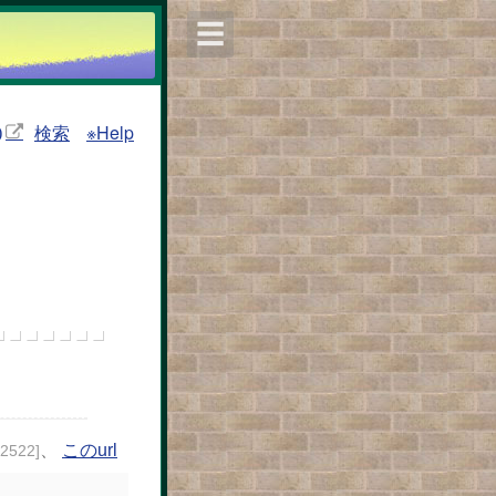
☰
検索
※Help
)
、
このurl
82522]