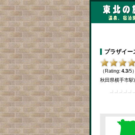
プラザイー
（Rating:
4.3
/5
秋田県横手市駅前町7-