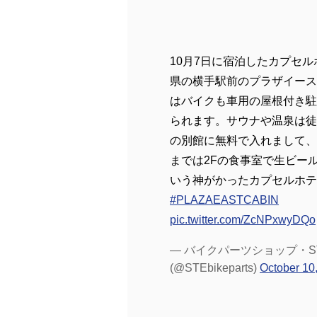
10月7日に宿泊したカプセ
県の横手駅前のプラザイース
はバイクも車用の屋根付き駐
られます。サウナや温泉は徒
の別館に無料で入れまして、1
までは2Fの食事室で生ビー
いう神がかったカプセルホテ
#PLAZAEASTCABIN
pic.twitter.com/ZcNPxwyDQo
— バイクパーツショップ・S
(@STEbikeparts)
October 10