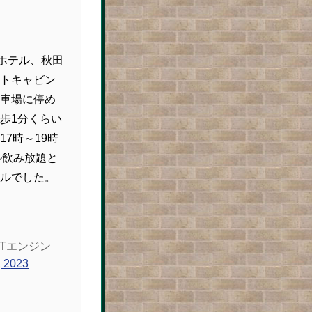
ルホテル、秋田
トキャビン
車場に停め
歩1分くらい
7時～19時
ル飲み放題と
ルでした。
Tエンジン
, 2023