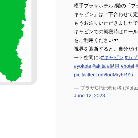
横手プラザホテル2階の「プ
キャビン」は上下合わせて定
もうお泊りいただきましたで
キャビンでの就寝時はロール
をご利用ください💤
視界を遮断すると、自分だけ
ート空間に♪
#キャビン
#カ
#yokote
#akita
#温泉
#hotel
pic.twitter.com/fudMry6RYu
— プラザGP新米女将 (@plaza
June 12, 2023