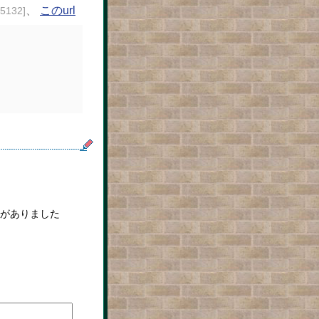
、
このurl
25132]
がありました