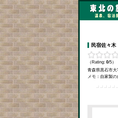
民宿佐々木
（Rating:
0
/5）
青森県黒石市大字板留
自家製の