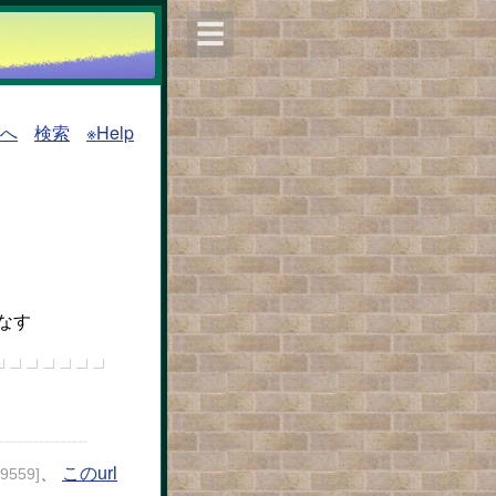
☰
覧へ
検索
※Help
なす
、
このurl
29559]