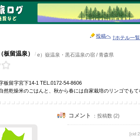
投稿へ
⇧ホテル一
（板留温泉）
/
e）嶽温泉・黒石温泉の宿 / 青森県
字宮下14-1 TEL.0172-54-8606
自然乾燥米のごはんと、秋から春には自家栽培のリンゴでもて
コメント
：投稿数 (2)
[cid: