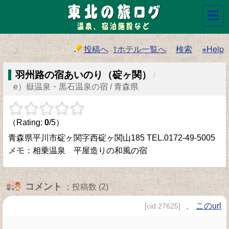
☰
投稿へ
⇧ホテル一覧へ
検索
※Help
羽州路の宿あいのり（碇ヶ関）
/
e）嶽温泉・黒石温泉の宿 / 青森県
（Rating:
0
/5）
青森県平川市碇ヶ関字西碇ヶ関山185 TEL.0172-49-5005
相乗温泉 平屋造りの和風の宿
コメント
：投稿数 (2)
、
このurl
[cid:27625]