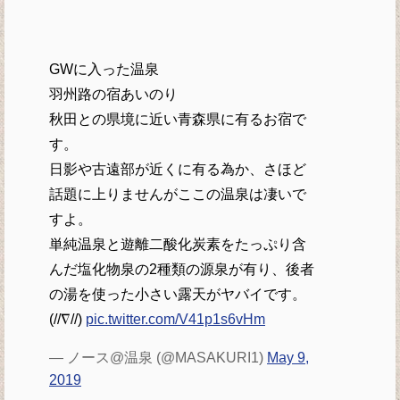
GWに入った温泉
羽州路の宿あいのり
秋田との県境に近い青森県に有るお宿で
す。
日影や古遠部が近くに有る為か、さほど
話題に上りませんがここの温泉は凄いで
すよ。
単純温泉と遊離二酸化炭素をたっぷり含
んだ塩化物泉の2種類の源泉が有り、後者
の湯を使った小さい露天がヤバイです。
(//∇//)
pic.twitter.com/V41p1s6vHm
— ノース@温泉 (@MASAKURI1)
May 9,
2019