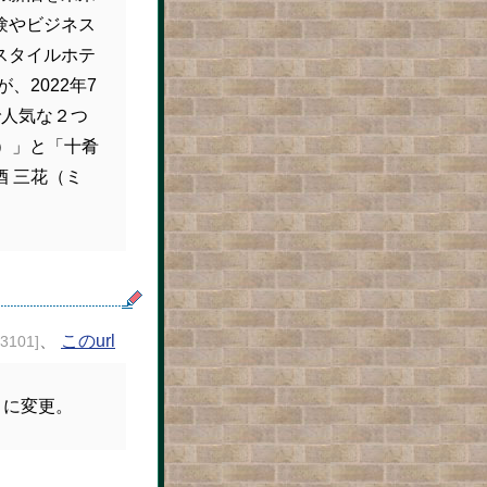
験やビジネス
スタイルホテ
が、2022年7
で人気な２つ
ア）」と「十肴
 三花（ミ
、
このurl
23101]
EL に変更。