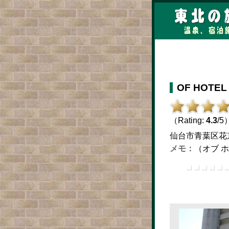
OF HOT
（Rating:
4.3
/5
仙台市青葉区花京院1-
（オブ 