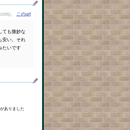
、
このurl
21085]
しても微妙な
も安い。それ
みたいです
がありました