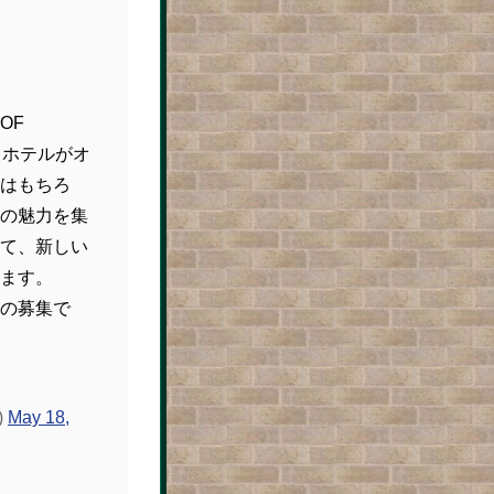
OF
うホテルがオ
はもちろ
の魅力を集
て、新しい
ます。
の募集で
)
May 18,