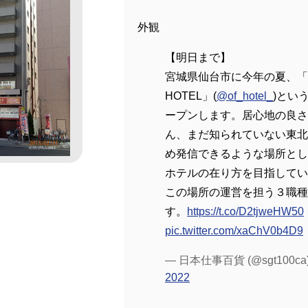
外観
【明日まで】
宮城県仙台市に今年の夏、「
HOTEL」(
@of_hotel_
)とい
ープンします。居心地の良さ
ん、まだ知られていない東北
め発信できるような場所とし
ホテルの在り方を目指してい
この場所の運営を担う３職種
す。
https://t.co/D2tjweHW50
pic.twitter.com/xaChV0b4D9
— 日本仕事百貨 (@sgt100ca
2022