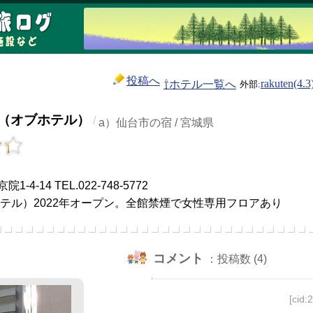
投稿へ
⇧ホテル一覧へ
rakuten(4.3
EL（オブホテル）
/
a）仙台市の宿 / 宮城県
）
4-14 TEL.022-748-5772
ホテル）2022年オープン。全館禁煙で女性専用フロアあり
コメント
：投稿数 (4)
[cid: