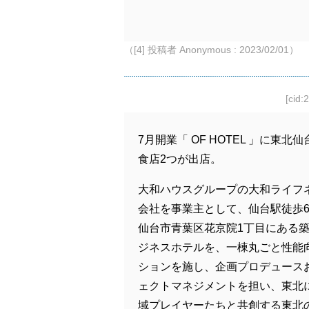
（[4] 投稿者 Anonymous : 2023/02/01）
[cid:
7月開業「 OF HOTEL 」に東北
食店2つが出店。
大和ハウスグループの大和ライフ
会社を事業主として、仙台駅徒歩
仙台市青葉区花京院1丁目にある築
ジネスホテルを、一棟丸ごと性能
ションを施し、企画プロデュース
ェクトマネジメントを担い、東北
域プレイヤーたちと共創する東北