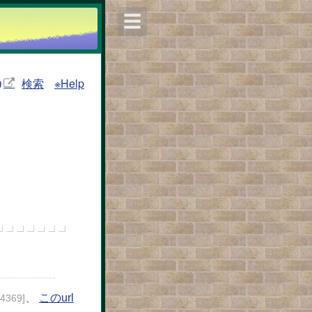
☰
検索
※Help
)
、
このurl
24369]