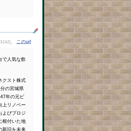
、
このurl
23242]
仙台で人気な飲
ネクスト株式
6分の宮城県
47年の元ビ
向上リノベー
およびプロジ
に根付いた地
の新旧を未来